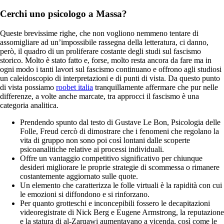
Cerchi uno psicologo a Massa?
Queste brevissime righe, che non vogliono nemmeno tentare di
assomigliare ad un’impossibile rassegna della letteratura, ci danno,
però, il quadro di un proliferare costante degli studi sul fascismo
storico. Molto è stato fatto e, forse, molto resta ancora da fare ma in
ogni modo i tanti lavori sul fascismo continuano e offrono agli studiosi
un caleidoscopio di interpretazioni e di punti di vista. Da questo punto
di vista possiamo
roobet italia
tranquillamente affermare che pur nelle
differenze, a volte anche marcate, tra approcci il fascismo è una
categoria analitica.
Prendendo spunto dal testo di Gustave Le Bon, Psicologia delle
Folle, Freud cercò di dimostrare che i fenomeni che regolano la
vita di gruppo non sono poi così lontani dalle scoperte
psicoanalitiche relative ai processi individuali.
Offre un vantaggio competitivo significativo per chiunque
desideri migliorare le proprie strategie di scommessa o rimanere
costantemente aggiornato sulle quote.
Un elemento che caratterizza le folle virtuali è la rapidità con cui
le emozioni si diffondono e si rinforzano.
Per quanto grotteschi e inconcepibili fossero le decapitazioni
videoregistrate di Nick Berg e Eugene Armstrong, la reputazione
e la statura di al-Zarqawi aumentavano a vicenda, così come le