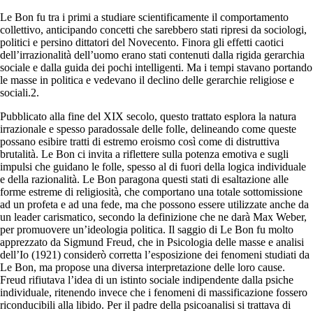
Le Bon fu tra i primi a studiare scientificamente il comportamento
collettivo, anticipando concetti che sarebbero stati ripresi da sociologi,
politici e persino dittatori del Novecento. Finora gli effetti caotici
dell’irrazionalità dell’uomo erano stati contenuti dalla rigida gerarchia
sociale e dalla guida dei pochi intelligenti. Ma i tempi stavano portando
le masse in politica e vedevano il declino delle gerarchie religiose e
sociali.2.
Pubblicato alla fine del XIX secolo, questo trattato esplora la natura
irrazionale e spesso paradossale delle folle, delineando come queste
possano esibire tratti di estremo eroismo così come di distruttiva
brutalità. Le Bon ci invita a riflettere sulla potenza emotiva e sugli
impulsi che guidano le folle, spesso al di fuori della logica individuale
e della razionalità. Le Bon paragona questi stati di esaltazione alle
forme estreme di religiosità, che comportano una totale sottomissione
ad un profeta e ad una fede, ma che possono essere utilizzate anche da
un leader carismatico, secondo la definizione che ne darà Max Weber,
per promuovere un’ideologia politica. Il saggio di Le Bon fu molto
apprezzato da Sigmund Freud, che in Psicologia delle masse e analisi
dell’Io (1921) considerò corretta l’esposizione dei fenomeni studiati da
Le Bon, ma propose una diversa interpretazione delle loro cause.
Freud rifiutava l’idea di un istinto sociale indipendente dalla psiche
individuale, ritenendo invece che i fenomeni di massificazione fossero
riconducibili alla libido. Per il padre della psicoanalisi si trattava di