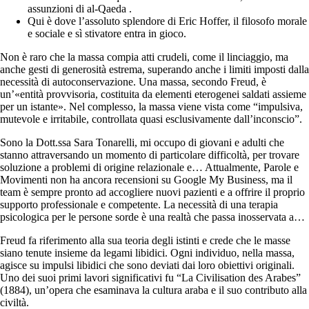
assunzioni di al-Qaeda .
Qui è dove l’assoluto splendore di Eric Hoffer, il filosofo morale
e sociale e sì stivatore entra in gioco.
Non è raro che la massa compia atti crudeli, come il linciaggio, ma
anche gesti di generosità estrema, superando anche i limiti imposti dalla
necessità di autoconservazione. Una massa, secondo Freud, è
un’«entità provvisoria, costituita da elementi eterogenei saldati assieme
per un istante». Nel complesso, la massa viene vista come “impulsiva,
mutevole e irritabile, controllata quasi esclusivamente dall’inconscio”.
Sono la Dott.ssa Sara Tonarelli, mi occupo di giovani e adulti che
stanno attraversando un momento di particolare difficoltà, per trovare
soluzione a problemi di origine relazionale e… Attualmente, Parole e
Movimenti non ha ancora recensioni su Google My Business, ma il
team è sempre pronto ad accogliere nuovi pazienti e a offrire il proprio
supporto professionale e competente. La necessità di una terapia
psicologica per le persone sorde è una realtà che passa inosservata a…
Freud fa riferimento alla sua teoria degli istinti e crede che le masse
siano tenute insieme da legami libidici. Ogni individuo, nella massa,
agisce su impulsi libidici che sono deviati dai loro obiettivi originali.
Uno dei suoi primi lavori significativi fu “La Civilisation des Arabes”
(1884), un’opera che esaminava la cultura araba e il suo contributo alla
civiltà.