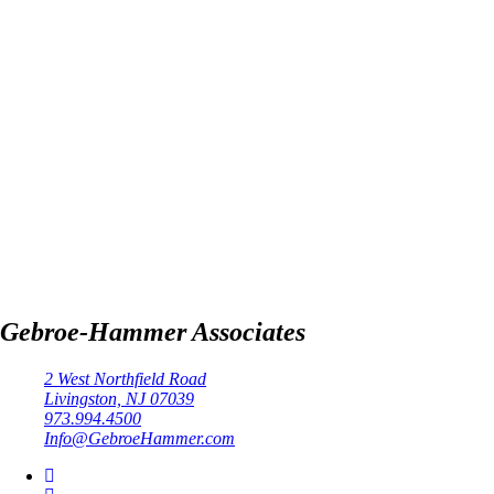
Gebroe-Hammer Associates
2 West Northfield Road
Livingston, NJ 07039
973.994.4500
Info@GebroeHammer.com