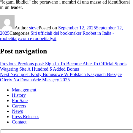
“legami libidici” che portavano i membri di una massa ad identificarsi
in un leader.
Author
steve
Posted on
September 12, 2025
September 12,
2025
Categories
Siti ufficiali del bookmaker Roobet in Italia -
roobetitaly.com e roobetitaly.it
Post navigation
Previous
Previous post:
Sign In To Become Able To Official Sports
Wagering Site A Hundred $ Added Bonus
Next
Next post:
Kody Bonusowe W Polskich Kasynach Bieżące
Oferty Na Dwanaście Miesięcy 2025
Management
History
For Sale
Careers
News
Press Releases
Contact