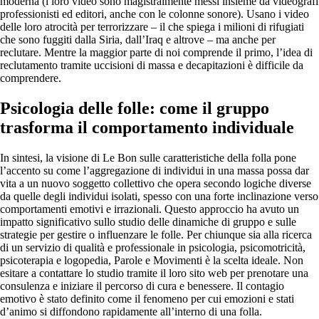
moderna (i loro video sono magistralmente messi insieme da videografi
professionisti ed editori, anche con le colonne sonore). Usano i video
delle loro atrocità per terrorizzare – il che spiega i milioni di rifugiati
che sono fuggiti dalla Siria, dall’Iraq e altrove – ma anche per
reclutare. Mentre la maggior parte di noi comprende il primo, l’idea di
reclutamento tramite uccisioni di massa e decapitazioni è difficile da
comprendere.
Psicologia delle folle: come il gruppo
trasforma il comportamento individuale
In sintesi, la visione di Le Bon sulle caratteristiche della folla pone
l’accento su come l’aggregazione di individui in una massa possa dar
vita a un nuovo soggetto collettivo che opera secondo logiche diverse
da quelle degli individui isolati, spesso con una forte inclinazione verso
comportamenti emotivi e irrazionali. Questo approccio ha avuto un
impatto significativo sullo studio delle dinamiche di gruppo e sulle
strategie per gestire o influenzare le folle. Per chiunque sia alla ricerca
di un servizio di qualità e professionale in psicologia, psicomotricità,
psicoterapia e logopedia, Parole e Movimenti è la scelta ideale. Non
esitare a contattare lo studio tramite il loro sito web per prenotare una
consulenza e iniziare il percorso di cura e benessere. Il contagio
emotivo è stato definito come il fenomeno per cui emozioni e stati
d’animo si diffondono rapidamente all’interno di una folla.