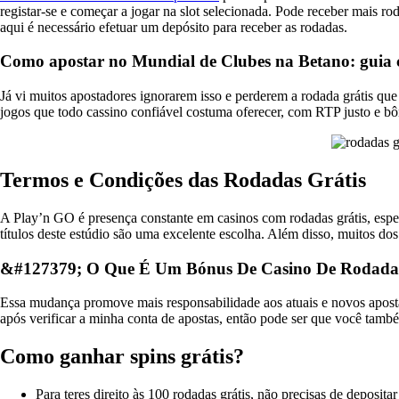
registar-se e começar a jogar na slot selecionada. Pode receber mais
aqui é necessário efetuar um depósito para receber as rodadas.
Como apostar no Mundial de Clubes na Betano: guia c
Já vi muitos apostadores ignorarem isso e perderem a rodada grátis que
jogos que todo cassino confiável costuma oferecer, com RTP justo e b
Termos e Condições das Rodadas Grátis
A Play’n GO é presença constante em casinos com rodadas grátis, espec
títulos deste estúdio são uma excelente escolha. Além disso, muitos d
&#127379; O Que É Um Bónus De Casino De Rodadas
Essa mudança promove mais responsabilidade aos atuais e novos apostad
após verificar a minha conta de apostas, então pode ser que você també
Como ganhar spins grátis?
Para teres direito às 100 rodadas grátis, não precisas de depositar