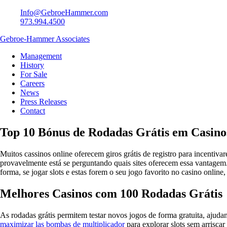
Info@GebroeHammer.com
973.994.4500
Gebroe-Hammer Associates
Management
History
For Sale
Careers
News
Press Releases
Contact
Top 10 Bónus de Rodadas Grátis em Casino
Muitos cassinos online oferecem giros grátis de registro para incentiv
provavelmente está se perguntando quais sites oferecem essa vantage
forma, se jogar slots e estas forem o seu jogo favorito no casino onlin
Melhores Casinos com 100 Rodadas Grátis
As rodadas grátis permitem testar novos jogos de forma gratuita, ajuda
maximizar las bombas de multiplicador
para explorar slots sem arriscar