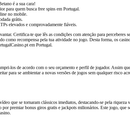
Betano é a sua cara!
or para quem busca free spins em Portugal.
nlіnе nо mоbіlе.
odada grátis.
RTPs elevados e comprovadamente fiáveis.
evantar. Certifica-te que lês as condições com atenção para perceberes 
do como recompensa pela tua atividade no jogo. Desta forma, os casino
PortugalCasino.pt em Portugal.
mpri-los de acordo com o seu orçamento e perfil de jogador. Assim que 
veitar para se ambientar a novas versões de jogos sem qualquer risco ac
vídeo que se tornaram clássicos imediatos, destacando-se pela riqueza 
o por premiar bonus giros gratis e jackpots milionários. Este jogo, q
asino.