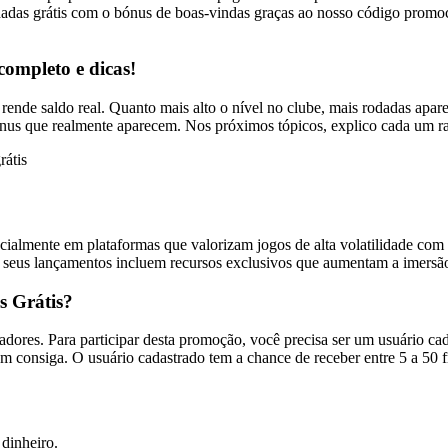
 rodadas grátis com o bónus de boas-vindas graças ao nosso código pr
ompleto e dicas!
 rende saldo real. Quanto mais alto o nível no clube, mais rodadas apar
ônus que realmente aparecem. Nos próximos tópicos, explico cada um r
ialmente em plataformas que valorizam jogos de alta volatilidade com 
os seus lançamentos incluem recursos exclusivos que aumentam a imersã
 Grátis?
ores. Para participar desta promoção, você precisa ser um usuário cada
m consiga. O usuário cadastrado tem a chance de receber entre 5 a 50 f
 dinheiro.