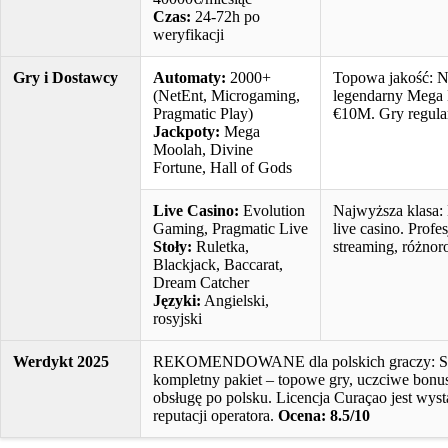
Czas:
24-72h po
weryfikacji
Gry i Dostawcy
Automaty:
2000+
Topowa jakość: Na
(NetEnt, Microgaming,
legendarny Mega 
Pragmatic Play)
€10M. Gry regula
Jackpoty:
Mega
Moolah, Divine
Fortune, Hall of Gods
Live Casino:
Evolution
Najwyższa klasa: 
Gaming, Pragmatic Live
live casino. Profe
Stoły:
Ruletka,
streaming, różnor
Blackjack, Baccarat,
Dream Catcher
Języki:
Angielski,
rosyjski
Werdykt 2025
REKOMENDOWANE dla polskich graczy: Slot
kompletny pakiet – topowe gry, uczciwe bonu
obsługę po polsku. Licencja Curaçao jest wyst
reputacji operatora.
Ocena: 8.5/10