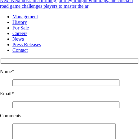
Next
Next post:
In a thrilling journey fraught with traps, the chicken
road game challenges players to master the ar
Management
History
For Sale
Careers
News
Press Releases
Contact
Name
*
Email
*
Comments