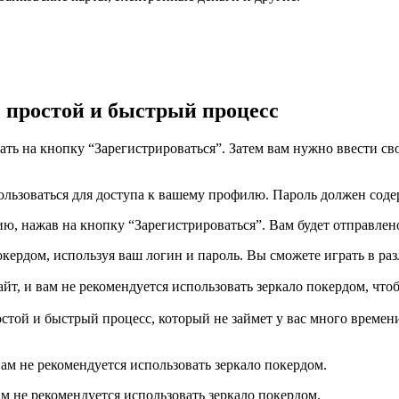
 простой и быстрый процесс
ть на кнопку “Зарегистрироваться”. Затем вам нужно ввести св
льзоваться для доступа к вашему профилю. Пароль должен соде
ю, нажав на кнопку “Зарегистрироваться”. Вам будет отправлен
ердом, используя ваш логин и пароль. Вы сможете играть в разл
айт, и вам не рекомендуется использовать зеркало покердом, 
остой и быстрый процесс, который не займет у вас много времен
ам не рекомендуется использовать зеркало покердом.
ам не рекомендуется использовать зеркало покердом.