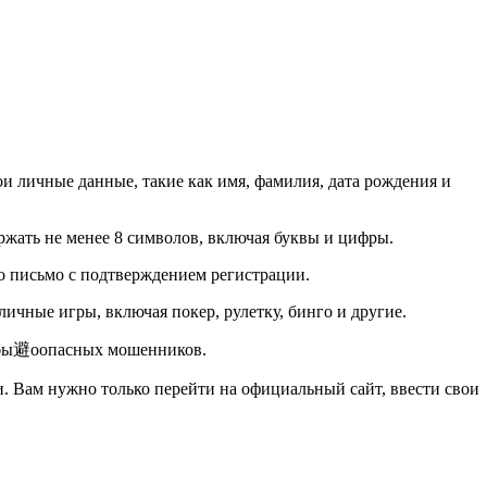
ои личные данные, такие как имя, фамилия, дата рождения и
ржать не менее 8 символов, включая буквы и цифры.
о письмо с подтверждением регистрации.
ичные игры, включая покер, рулетку, бинго и другие.
чтобы避оопасных мошенников.
и. Вам нужно только перейти на официальный сайт, ввести свои