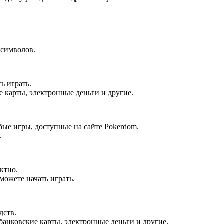
 символов.
ь играть.
 карты, электронные деньги и другие.
бые игры, доступные на сайте Pokerdom.
.
ктно.
можете начать играть.
дств.
банковские карты, электронные деньги и другие.