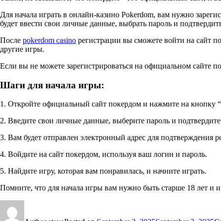
Для начала играть в онлайн-казино Pokerdom, вам нужно зареги
будет ввести свои личные данные, выбрать пароль и подтвердит
После
pokerdom casino
регистрации вы сможете войти на сайт пок
другие игры.
Если вы не можете зарегистрироваться на официальном сайте по
Шаги для начала игры:
1. Откройте официальный сайт покердом и нажмите на кнопку “
2. Введите свои личные данные, выберите пароль и подтвердите
3. Вам будет отправлен электронный адрес для подтверждения р
4. Войдите на сайт покердом, используя ваш логин и пароль.
5. Найдите игру, которая вам понравилась, и начните играть.
Помните, что для начала игры вам нужно быть старше 18 лет и и