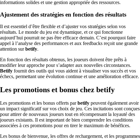
informations solides et une gestion appropriée des ressources.
Ajustement des stratégies en fonction des résultats
Il est essentiel d’être flexible et d’ajuster vos stratégies selon vos
résultats. Le monde du jeu est dynamique, et ce qui fonctionne
aujourd’hui pourrait ne pas être efficace demain. C’est pourquoi faire
appel à l’analyse des performances et aux feedbacks reçoit une grande
attention sur
betify
.
En fonction des résultats obtenus, les joueurs doivent être prêts à
modifier leur approche pour s’adapter aux nouvelles circonstances.
Betify
fournit des outils qui vous aident à visualiser vos succès et vos
échecs, permettant une évolution continue et une amélioration efficace.
Les promotions et bonus chez betify
Les promotions et les bonus offerts par
betify
peuvent également avoir
un impact significatif sur vos choix de jeu. Ces incitations sont conçues
pour attirer de nouveaux joueurs tout en récompensant la loyauté des
joueurs existants. Il est important de bien comprendre les conditions
associées à ces promotions pour en tirer le maximum de bénéfices.
Les bonus de bienvenue, les offres de rechargement, et les programmes