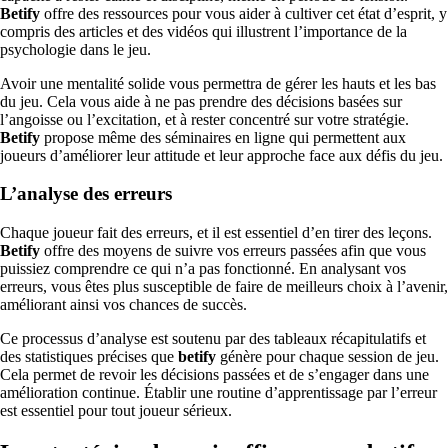
Betify
offre des ressources pour vous aider à cultiver cet état d’esprit, y
compris des articles et des vidéos qui illustrent l’importance de la
psychologie dans le jeu.
Avoir une mentalité solide vous permettra de gérer les hauts et les bas
du jeu. Cela vous aide à ne pas prendre des décisions basées sur
l’angoisse ou l’excitation, et à rester concentré sur votre stratégie.
Betify
propose même des séminaires en ligne qui permettent aux
joueurs d’améliorer leur attitude et leur approche face aux défis du jeu.
L’analyse des erreurs
Chaque joueur fait des erreurs, et il est essentiel d’en tirer des leçons.
Betify
offre des moyens de suivre vos erreurs passées afin que vous
puissiez comprendre ce qui n’a pas fonctionné. En analysant vos
erreurs, vous êtes plus susceptible de faire de meilleurs choix à l’avenir,
améliorant ainsi vos chances de succès.
Ce processus d’analyse est soutenu par des tableaux récapitulatifs et
des statistiques précises que
betify
génère pour chaque session de jeu.
Cela permet de revoir les décisions passées et de s’engager dans une
amélioration continue. Établir une routine d’apprentissage par l’erreur
est essentiel pour tout joueur sérieux.