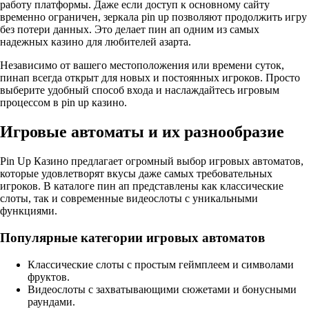
работу платформы. Даже если доступ к основному сайту
временно ограничен, зеркала pin up позволяют продолжить игру
без потери данных. Это делает пин ап одним из самых
надежных казино для любителей азарта.
Независимо от вашего местоположения или времени суток,
пинап всегда открыт для новых и постоянных игроков. Просто
выберите удобный способ входа и наслаждайтесь игровым
процессом в pin up казино.
Игровые автоматы и их разнообразие
Pin Up Казино предлагает огромный выбор игровых автоматов,
которые удовлетворят вкусы даже самых требовательных
игроков. В каталоге пин ап представлены как классические
слоты, так и современные видеослоты с уникальными
функциями.
Популярные категории игровых автоматов
Классические слоты с простым геймплеем и символами
фруктов.
Видеослоты с захватывающими сюжетами и бонусными
раундами.