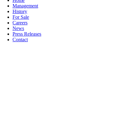
Home
Management
History
For Sale
Careers
News
Press Releases
Contact