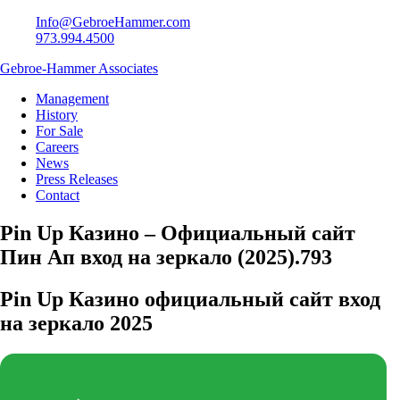
Info@GebroeHammer.com
973.994.4500
Gebroe-Hammer Associates
Management
History
For Sale
Careers
News
Press Releases
Contact
Pin Up Казино – Официальный сайт
Пин Ап вход на зеркало (2025).793
Pin Up Казино официальный сайт вход
на зеркало 2025