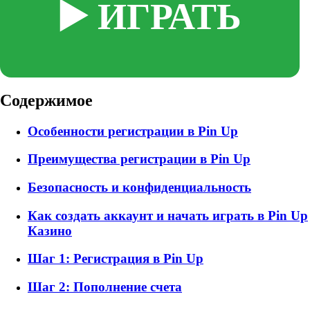
▶️ ИГРАТЬ
Содержимое
Особенности регистрации в Pin Up
Преимущества регистрации в Pin Up
Безопасность и конфиденциальность
Как создать аккаунт и начать играть в Pin Up
Казино
Шаг 1: Регистрация в Pin Up
Шаг 2: Пополнение счета