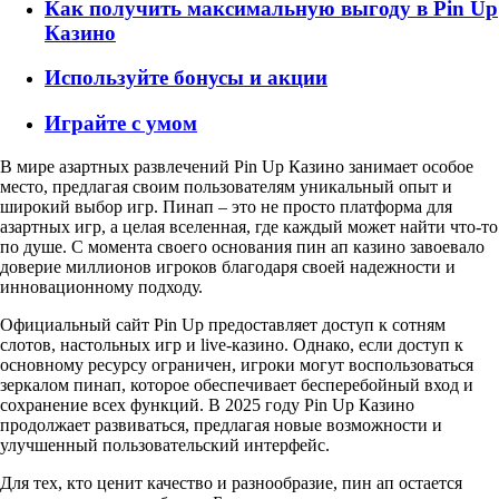
Как получить максимальную выгоду в Pin Up
Казино
Используйте бонусы и акции
Играйте с умом
В мире азартных развлечений Pin Up Казино занимает особое
место, предлагая своим пользователям уникальный опыт и
широкий выбор игр. Пинап – это не просто платформа для
азартных игр, а целая вселенная, где каждый может найти что-то
по душе. С момента своего основания пин ап казино завоевало
доверие миллионов игроков благодаря своей надежности и
инновационному подходу.
Официальный сайт Pin Up предоставляет доступ к сотням
слотов, настольных игр и live-казино. Однако, если доступ к
основному ресурсу ограничен, игроки могут воспользоваться
зеркалом пинап, которое обеспечивает бесперебойный вход и
сохранение всех функций. В 2025 году Pin Up Казино
продолжает развиваться, предлагая новые возможности и
улучшенный пользовательский интерфейс.
Для тех, кто ценит качество и разнообразие, пин ап остается