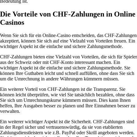
Bedeutung ist.
Die Vorteile von CHF-Zahlungen in Online
Casinos
Wenn Sie sich für ein Online-Casino entscheiden, das CHF-Zahlungen
akzeptiert, können Sie sich auf eine Vielzahl von Vorteilen freuen. Ein
wichtiger Aspekt ist die einfache und sichere Zahlungsmethode.
CHF-Zahlungen bieten eine Vielzahl von Vorteilen, die sich für Spieler
aus der Schweiz oder mit CHF-Konto interessant machen. Ein
wichtiger Aspekt ist die einfache und sichere Zahlungsmethode. Sie
können Ihre Guthaben leicht und schnell auffüllen, ohne dass Sie sich
um die Umrechnung in andere Währungen kümmern müssen.
Ein weiterer Vorteil von CHF-Zahlungen ist die Transparenz. Sie
können leicht überprüfen, wie viel Sie tatsächlich bezahlen, ohne dass
Sie sich um Umrechnungskurse kümmern müssen. Dies kann Ihnen
helfen, Ihre Ausgaben besser zu planen und Ihre Einnahmen besser zu
verwalten.
Ein weiterer wichtiger Aspekt ist die Sicherheit. CHF-Zahlungen sind
in der Regel sicher und vertrauenswürdig, da sie von etablierten
Zahlungsdienstleistern wie z.B. PayPal oder Skrill angeboten werden.