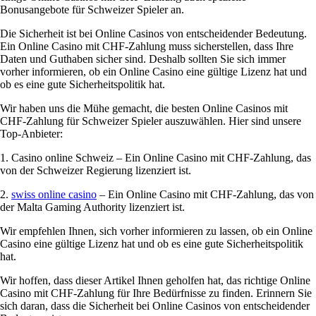
Bonusangebote für Schweizer Spieler an.
Die Sicherheit ist bei Online Casinos von entscheidender Bedeutung.
Ein Online Casino mit CHF-Zahlung muss sicherstellen, dass Ihre
Daten und Guthaben sicher sind. Deshalb sollten Sie sich immer
vorher informieren, ob ein Online Casino eine gültige Lizenz hat und
ob es eine gute Sicherheitspolitik hat.
Wir haben uns die Mühe gemacht, die besten Online Casinos mit
CHF-Zahlung für Schweizer Spieler auszuwählen. Hier sind unsere
Top-Anbieter:
1. Casino online Schweiz – Ein Online Casino mit CHF-Zahlung, das
von der Schweizer Regierung lizenziert ist.
2.
swiss online casino
– Ein Online Casino mit CHF-Zahlung, das von
der Malta Gaming Authority lizenziert ist.
Wir empfehlen Ihnen, sich vorher informieren zu lassen, ob ein Online
Casino eine gültige Lizenz hat und ob es eine gute Sicherheitspolitik
hat.
Wir hoffen, dass dieser Artikel Ihnen geholfen hat, das richtige Online
Casino mit CHF-Zahlung für Ihre Bedürfnisse zu finden. Erinnern Sie
sich daran, dass die Sicherheit bei Online Casinos von entscheidender