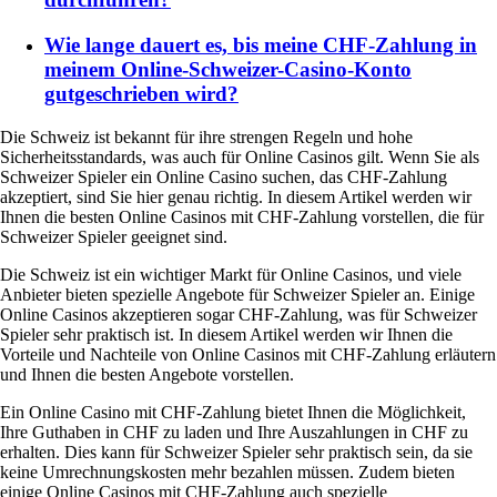
Wie lange dauert es, bis meine CHF-Zahlung in
meinem Online-Schweizer-Casino-Konto
gutgeschrieben wird?
Die Schweiz ist bekannt für ihre strengen Regeln und hohe
Sicherheitsstandards, was auch für Online Casinos gilt. Wenn Sie als
Schweizer Spieler ein Online Casino suchen, das CHF-Zahlung
akzeptiert, sind Sie hier genau richtig. In diesem Artikel werden wir
Ihnen die besten Online Casinos mit CHF-Zahlung vorstellen, die für
Schweizer Spieler geeignet sind.
Die Schweiz ist ein wichtiger Markt für Online Casinos, und viele
Anbieter bieten spezielle Angebote für Schweizer Spieler an. Einige
Online Casinos akzeptieren sogar CHF-Zahlung, was für Schweizer
Spieler sehr praktisch ist. In diesem Artikel werden wir Ihnen die
Vorteile und Nachteile von Online Casinos mit CHF-Zahlung erläutern
und Ihnen die besten Angebote vorstellen.
Ein Online Casino mit CHF-Zahlung bietet Ihnen die Möglichkeit,
Ihre Guthaben in CHF zu laden und Ihre Auszahlungen in CHF zu
erhalten. Dies kann für Schweizer Spieler sehr praktisch sein, da sie
keine Umrechnungskosten mehr bezahlen müssen. Zudem bieten
einige Online Casinos mit CHF-Zahlung auch spezielle