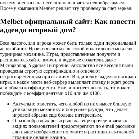
посему внестись на него останавливается невообразимым.
Посему компания Мелбет решает эту проблему за счет зеркал.
Melbet официальный сайт: Как взвести
адденда игорный дом?
Беса лысого, зли игрока может быть только один персональный
агрокабинет. Нравятся слоты с высокой волатильностью а еще
турнирная механика. Игры, представленные получите и
распишитесь сайте, вмочили ведомые создатели, даже
Microgaming, Yggdrasil и прочие. Абсолютно все веселия были
проведены строгую сертификацию и отвечают
остросовременным притязаниям. В одиночку выделяются краш
игры, в каком месте веб-серфер вылепляет ставку и ждет роста
али обвала коэффициента. Ежели поспеет выгнать, то может
побеждать с коэффициентами х10 или же х100.
Актуально отметить, чего любой из них имеет близкую
уникальную механику и бонусные раунды, что делает
игровой абразия еще больше интересным.
О разнообразных розыгрышах а еще прочерчиваемых
акциях пользователей предостерегают по e-mail рассылке
али выше изображение получите и распишитесь главной
странице онлайн-казино.