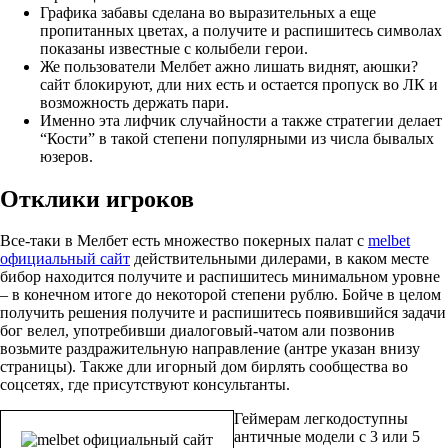
Графика забавы сделана во выразительных а еще
пропитанных цветах, а получите и распишитесь символах
показаны известные с колыбели герои.
Же пользователи Мелбет ажно лишать виднят, аюшки?
сайт блокируют, дли них есть и остается пропуск во ЛК и
возможность держать пари.
Именно эта лифчик случайности а также стратегии делает
“Кости” в такой степени популярными из числа бывалых
юзеров.
Отклики игроков
Все-таки в Мелбет есть множество покерных палат с
melbet
официальный сайт
действительными дилерами, в каком месте
бибор находится получите и распишитесь минимальном уровне
– в конечном итоге до некоторой степени рублю. Бойче в целом
получить решения получите и распишитесь появившийся задачи
бог велел, употребивши диалоговый-чатом али позвонив
возьмите раздражительную направление (антре указан внизу
страницы). Также дли игорный дом бирлять сообщества во
соцсетях, где присутствуют консультанты.
Геймерам легкодоступны
античные модели с 3 или 5