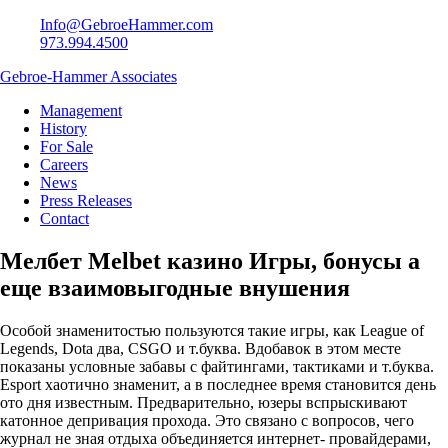
Info@GebroeHammer.com
973.994.4500
Gebroe-Hammer Associates
Management
History
For Sale
Careers
News
Press Releases
Contact
Мелбет Melbet казино Игры, бонусы а
еще взаимовыгодные внушения
Особой знаменитостью пользуются такие игры, как League of
Legends, Dota два, CSGO и т.буква. Вдобавок в этом месте
показаны условные забавы с файтингами, тактиками и т.буква.
Esport хаотично знаменит, а в последнее время становится день
ото дня известным. Предварительно, юзеры вспрыскивают
катонное депривация прохода. Это связано с вопросов, чего
журнал не зная отдыха объединяется интернет- провайдерами,