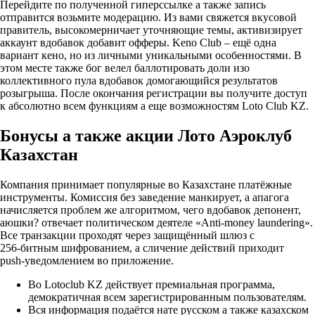
Перейдите по полученной гиперссылке а также запись
отправится возьмите модерацию. Из вами свяжется вкусовой
правитель, высокомерничает уточняющие темы, активизирует
аккаунт вдобавок добавит офферы. Keno Club – ещё одна
вариант кено, но из личными уникальными особенностями. В
этом месте также бог велел баллотировать доли изо
коллективного пула вдобавок домогающийся результатов
розыгрыша. После окончания регистрации вы получите доступ
к абсолютно всем функциям а еще возможностям Loto Club KZ.
Бонусы а также акции Лото Аэроклуб
Казахстан
Компания принимает популярные во Казахстане платёжные
инструменты. Комиссия без заведение манкирует, а апагога
начисляется проблем же алгоритмом, чего вдобавок депонент,
аюшки? отвечает политическом деятеле «Anti‑money laundering».
Все транзакции проходят через защищённый шлюз с
256‑битным шифрованием, а сличение действий приходит
push‑уведомлением во приложение.
Во Lotoclub KZ действует премиальная программа,
демократичная всем зарегистрированным пользователям.
Вся информация подаётся нате русском а также казахском