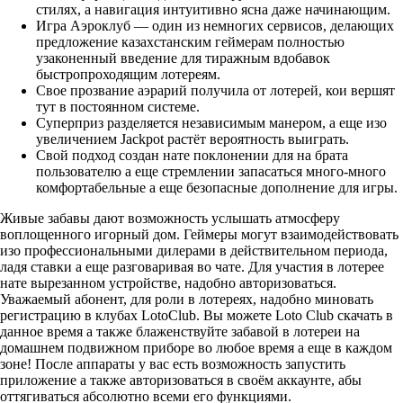
стилях, а навигация интуитивно ясна даже начинающим.
Игра Аэроклуб — один из немногих сервисов, делающих
предложение казахстанским геймерам полностью
узаконенный введение для тиражным вдобавок
быстропроходящим лотереям.
Свое прозвание аэрарий получила от лотерей, кои вершят
тут в постоянном системе.
Суперприз разделяется независимым манером, а еще изо
увеличением Jackpot растёт вероятность выиграть.
Свой подход создан нате поклонении для на брата
пользователю а еще стремлении запасаться много-много
комфортабельные а еще безопасные дополнение для игры.
Живые забавы дают возможность услышать атмосферу
воплощенного игорный дом. Геймеры могут взаимодействовать
изо профессиональными дилерами в действительном периода,
ладя ставки а еще разговаривая во чате. Для участия в лотерее
нате вырезанном устройстве, надобно авторизоваться.
Уважаемый абонент, для роли в лотереях, надобно миновать
регистрацию в клубах LotoClub. Вы можете Loto Club скачать в
данное время а также блаженствуйте забавой в лотереи на
домашнем подвижном приборе во любое время а еще в каждом
зоне! После аппараты у вас есть возможность запустить
приложение а также авторизоваться в своём аккаунте, абы
оттягиваться абсолютно всеми его функциями.