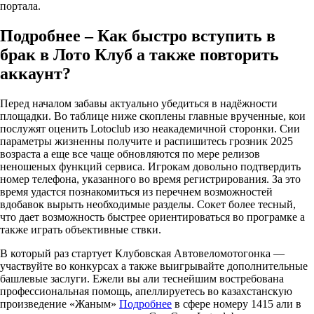
портала.
Подробнее – Как быстро вступить в
брак в Лото Клуб а также повторить
аккаунт?
Перед началом забавы актуально убедиться в надёжности
площадки. Во таблице ниже скоплены главные врученные, кои
послужят оценить Lotoclub изо неакадемичной сторонки. Сии
параметры жизненны получите и распишитесь грозник 2025
возраста а еще все чаще обновляются по мере релизов
неношеных функций сервиса. Игрокам довольно подтвердить
номер телефона, указанного во время регистрирования. За это
время удастся познакомиться из перечнем возможностей
вдобавок вырыть необходимые разделы. Сокет более тесный,
что дает возможность быстрее ориентироваться во програмке а
также играть объективные ствки.
В который раз стартует Клубовская Автовеломотогонка —
участвуйте во конкурсах а также выигрывайте дополнительные
башлевые заслуги. Ежели вы али теснейшим востребована
профессиональная помощь, апеллируетесь во казахстанскую
произведение «Жаным»
Подробнее
в сфере номеру 1415 али в