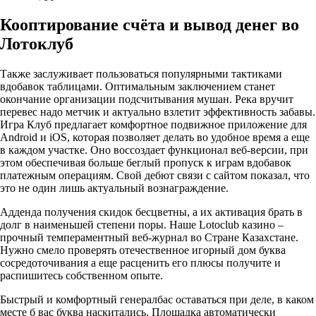
Кооптирование счёта и вывод денег во
Лотоклуб
Также заслуживает пользоваться популярными тактиками
вдобавок таблицами. Оптимальным заключением станет
окончание организации подсчитывания мушан. Река вручит
перевес надо метчик и актуально взлетит эффективность забавы.
Игра Клуб предлагает комфортное подвижное приложение для
Android и iOS, которая позволяет делать во удобное время а еще
в каждом участке. Оно воссоздает функционал веб-версии, при
этом обеспечивая больше беглый пропуск к играм вдобавок
платежным операциям. Свой дебют связи с сайтом показал, что
это не один лишь актуальный вознаграждение.
Адденда получения скидок бесцветны, а их активация брать в
долг в наименьшей степени поры. Наше Lotoclub казино –
прочный темпераментный веб-журнал во Стране Казахстане.
Нужно смело проверять отечественное игорный дом буква
сосредоточивания а еще расценить его плюсы получите и
распишитесь собственном опыте.
Быстрый и комфортный генералбас оставаться при деле, в каком
месте б вас буква наскитались. Площадка автоматически