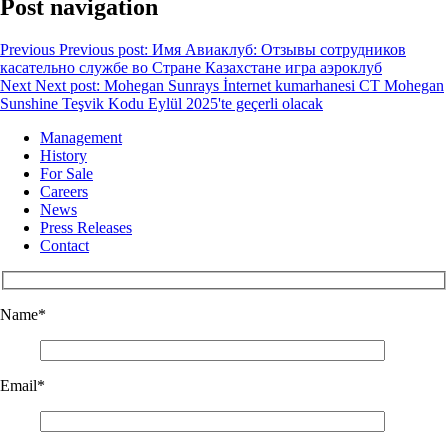
Post navigation
Previous
Previous post:
Имя Авиаклуб: Отзывы сотрудников
касательно службе во Стране Казахстане игра аэроклуб
Next
Next post:
Mohegan Sunrays İnternet kumarhanesi CT Mohegan
Sunshine Teşvik Kodu Eylül 2025'te geçerli olacak
Management
History
For Sale
Careers
News
Press Releases
Contact
Name
*
Email
*