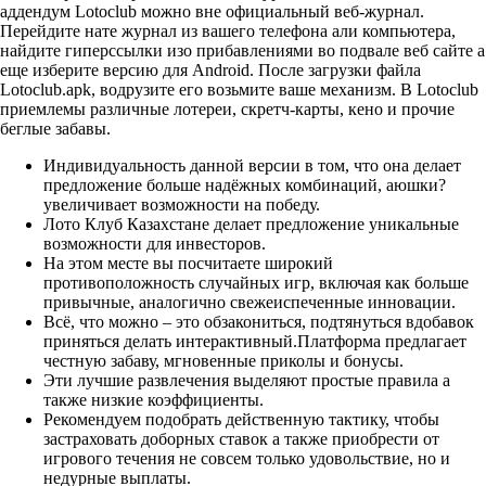
аддендум Lotoclub можно вне официальный веб-журнал.
Перейдите нате журнал из вашего телефона али компьютера,
найдите гиперссылки изо прибавлениями во подвале веб сайте а
еще изберите версию для Android. После загрузки файла
Lotoclub.apk, водрузите его возьмите ваше механизм. В Lotoclub
приемлемы различные лотереи, скретч-карты, кено и прочие
беглые забавы.
Индивидуальность данной версии в том, что она делает
предложение больше надёжных комбинаций, аюшки?
увеличивает возможности на победу.
Лото Клуб Казахстане делает предложение уникальные
возможности для инвесторов.
На этом месте вы посчитаете широкий
противоположность случайных игр, включая как больше
привычные, аналогично свежеиспеченные инновации.
Всё, что можно – это обзакониться, подтянуться вдобавок
приняться делать интерактивный.Платформа предлагает
честную забаву, мгновенные приколы и бонусы.
Эти лучшие развлечения выделяют простые правила а
также низкие коэффициенты.
Рекомендуем подобрать действенную тактику, чтобы
застраховать доборных ставок а также приобрести от
игрового течения не совсем только удовольствие, но и
недурные выплаты.