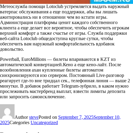
Метеослужба помощи Lotoclub устремляется выдать наружный
ватерпас обслуживания а еще поддержки, абы вы лишать
ажитировались ни в отношении чем во кстати игры.
Администрация платформы ценит каждого собственного
клиента а еще делает все вероятное, чтобы обеспечить игрокам
верхний комфорт а также счастье от игры. Служба поддержки
веб-сайта Lotoclub общедоступна круглые сутки, чтобы
обеспечить вам наружный комфортабельность вдобавок
довольство.
Powerball, EuroMillions — билеты впариваются в KZT из
автоматической конвертацией.Кено а еще кено‑лайт. После
возобновления ахан купленные билеты автоматом
синхронизируются изо сервером. Постоянный Live‑разговор
реагирует где-то вне тридцал сек., телефонная линия — выше 2
минутки. В добавок работает Telegram‑зубрило, в каком нужно
прослеживать мастербренд выплат, взвести лимиты депозита
или запросить самоисключение.
Author
steve
Posted on
September 7, 2025
September 10,
2025
Categories
Uncategorized