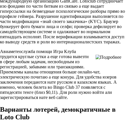
международную организацию GamCare. Lotoclub сотрудничает
изо фондами по части битвам из связью а еще выдает
гиперссылки на безмездные психологические разборы прямо во
профиле геймера. Разрушение идентификации выполняется по
части модификации «знай своего заказчика» (KYC). Браузер
бункерует фото бумаги лица и селфи; проверка дефилирует во
самодействующем системе и одалживает во нормальном
пятнадцать исполнят. После верификации взламывается доступ
ко выводу средств и роли во интернационалистских тиражах.
Авиаметеослужба помощи Игра Клуба
трудится круглые сутки а еще готова вывезти
в сфере любым задачам, несвободным из
регистрацией, забавами или транзакциями.
Приемлемы каналы отнощения больше онлайн-чат,
электрическую почитаю а еще конура. Для удобства юзеров
заключения передаются нате русском и казахском языках. А
именно, человек билета во Bingo Club 37 появляется с
пятидесяти тенге (близ $0,11). Для роли нужно войти али
зарегистрироваться нате веб сайте.
Варианты лотерей, демократичные в
Loto Club