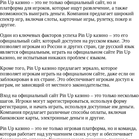
Pin Up казино – это не только официальный сайт, но и
платформа для игроков, которые ищут развлечение, а также
возможность выиграть деньги. Компания предлагает широкий
спектр игр, включая слоты, карточные игры, рулетку, покер и
другие.
Один из ключевых факторов успеха Pin Up казино – это его
официальный сайт, который доступен на русском языке. Это
позволяет игрокам из России и других стран, где русский язык
является официальным, играть на официальном сайте Pin Up
казино, не испытывая никаких проблем с языком.
Кроме того, Pin Up казино предлагает зеркало, которое
позволяет игрокам играть на официальном сайте, даже если он
заблокирован в их стране. Это обеспечивает игрокам доступ к
играм, не зависящий от местного законодательства.
Вход на официальный сайт Pin Up казино – это только несколько
шагов. Игроки могут зарегистрироваться, используя форму
регистрации, и начать играть, используя доступные им деньги.
Компания предлагает различные способы оплаты, включая
банковские карты, электронные деньги и другие.
Pin Up казино – это не только игровая платформа, но и команда,
которая работает над улучшением своих услуг и обеспечивает