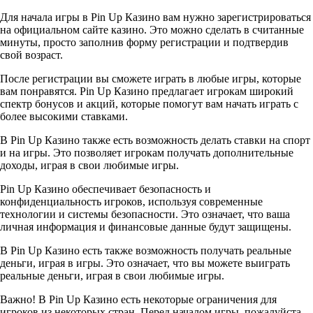
Для начала игры в Pin Up Казино вам нужно зарегистрироваться
на официальном сайте казино. Это можно сделать в считанные
минуты, просто заполнив форму регистрации и подтвердив
свой возраст.
После регистрации вы сможете играть в любые игры, которые
вам понравятся. Pin Up Казино предлагает игрокам широкий
спектр бонусов и акций, которые помогут вам начать играть с
более высокими ставками.
В Pin Up Казино также есть возможность делать ставки на спорт
и на игры. Это позволяет игрокам получать дополнительные
доходы, играя в свои любимые игры.
Pin Up Казино обеспечивает безопасность и
конфиденциальность игроков, используя современные
технологии и системы безопасности. Это означает, что ваша
личная информация и финансовые данные будут защищены.
В Pin Up Казино есть также возможность получать реальные
деньги, играя в игры. Это означает, что вы можете выиграть
реальные деньги, играя в свои любимые игры.
Важно! В Pin Up Казино есть некоторые ограничения для
игроков из некоторых стран. Перед началом игры, пожалуйста,