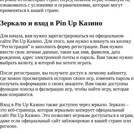
ознакомьтесь с условиями и ограничениями, которые могут
применяться к вашей стране.
Зеркало и вход в Pin Up Казино
Для начала, вам нужно зарегистрироваться на официальном
сайте Pin Up Казино. Для этого, вам нужно кликнуть на кнопку
“Регистрация” и заполнить форму регистрации. Вам нужно
ввести свои личные данные, такие как имя, фамилия, дата
рождения, адрес электронной почты и пароль. Вам также нужно
выбрать валюту, в которой вы хотите играть.
После регистрации, вы получите доступ к личному кабинету,
где можно просматривать историю своих игр, изменять пароль и
получать информацию о своих аккаунте. Вам также доступны
функции поиска и фильтрации игр, чтобы найти игру, которая
вам понравится.
Вход в Pin Up Казино также доступен через зеркало. Зеркало –
это веб-страница, которая зеркально копирует официальный
сайт Pin Up Казино. Это позволяет игрокам доступаться к играм,
даже если официальный сайт заблокирован в вашей стране или
регионе.