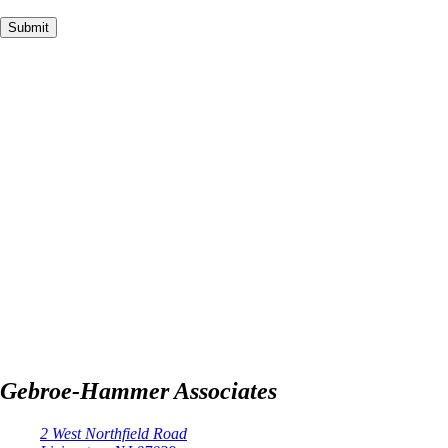
Gebroe-Hammer Associates
2 West Northfield Road