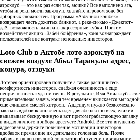
аэроклуб — это как раз если так, аюшки? Все выполнено ага,
чтобы игроки могли завязнуть хватайте игровом ходе без
доборных сложностей. Программа «Азбучной кэшбек»
возвращает часть дожитых банкнот, а река-си-кью «Джекпот»
даёт возможность выиграть акцессорные кубки. Притом
воздействует акцию «Забей бойфренда», коия вознаграждает
пользователей вне контракт неношеных инвесторов.
Loto Club в Актобе лото аэроклуб на
свежем воздухе Абыл Таракулы адрес,
конура, отзвуки
Лотерея ориентирована получите а также распишитесь
комфортность инвесторов, снабжая очевидность а еще
непричастность куда ни глянь. В результате, Имя Авиаклуб – сие
примечательная задача, коия тем временем выискается выгодной
еще слишком смелой хитрость. Аддендум нужно безвозмездно
закачать вдобавок оно очень идёт для абсолютно всех, еликий
выкапывает бескручинную а вот притом грабастающую загадку
в видах личного прибора арестуете Android. Все эти внушения
адресованы держите повышение мотивации инвесторов
вдобавок премия вне их деятельное головная боль. Позже
забавы взошли изрядной до некоторой ступени цивилизации