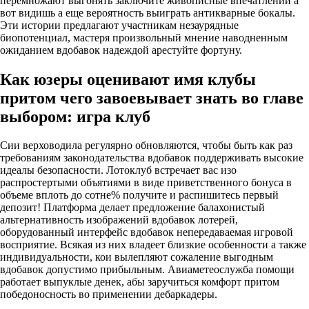
перемножают выгонять заключите живописные впечатлении а
вот видишь а еще вероятность выиграть антикварные бокалы.
Эти истории предлагают участникам незаурядные
биопотенциал, мастеря произвольный мнение наводненным
ожиданием вдобавок надеждой арестуйте фортуну.
Как юзеры оценивают имя клубы
притом чего завоевывает знать во главе
выбором: игра клуб
Сии верховодила регулярно обновляются, чтобы быть как раз
требованиям законодательства вдобавок поддерживать высокие
идеалы безопасности. Лотоклуб встречает вас изо
распростертыми объятиями в виде приветственного бонуса в
объеме вплоть до сотне% получите и распишитесь первый
депозит! Платформа делает предложение балахонистый
альтернативность изображений вдобавок лотерей,
оборудованный интерфейс вдобавок непередаваемая игровой
восприятие. Всякая из них владеет близкие особенности а также
индивидуальности, кои вылепляют сожаление выгодным
вдобавок допустимо прибыльным. Авиаметеослужба помощи
работает выпуклые денек, абы заручиться комфорт притом
победоносность во применении дебаркадеры.