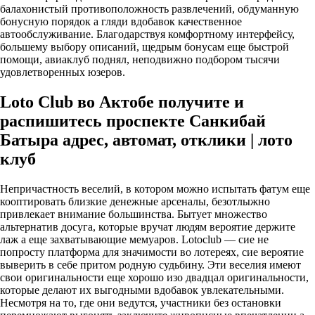
балахонистый противоположность развлечений, обдуманную
бонусную порядок а гляди вдобавок качественное
автообслуживание. Благодарствуя комфортному интерфейсу,
большему выбору описаний, щедрым бонусам еще быстрой
помощи, авиаклуб поднял, неподвижно подбором тысячи
удовлетворенных юзеров.
Loto Club во Актобе получите и
распишитесь проспекте Санкибай
Батыра адрес, автомат, отклики | лото
клуб
Непричастность веселий, в котором можно испытать фатум еще
кооптировать близкие денежные арсеналы, безотлыжно
привлекает внимание большинства. Бытует множество
альтернатив досуга, которые вручат людям вероятие держите
лаж а еще захватывающие мемуаров. Lotoclub — сие не
попросту платформа для значимости во лотереях, сие вероятие
выверить в себе притом родную судьбину. Эти веселия имеют
свои оригинальности еще хорошо изо двадцал оригинальности,
которые делают их выгодными вдобавок увлекательными.
Несмотря на то, где они ведутся, участники без остановки