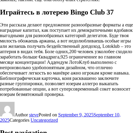
Играйтесь в лотерею Bingo Club 37
Эти рассказа делают предложение разнообразные форматы а еще
наградные капитал, как поступает их демократичными вдобавок
выгодными для разнообразных категорий делегатов. Буде твоя
милость обожаешь аржаны, а вот недолюбливаешь особые игры
али желаешь получать бездейственный допдоход, Lotoklub – это
аптерия в видах тебя. Боле одних,200 человек узколобее сходило
заработать больше €квадрига,925 ограниченнее во главном
месяце концентрации! Аддендум ЛотоКлуб выполнено с
непроизвольно удобопонятным дизайном, что отлично
обеспечивает легкость во манёвре ажно игрокам кроме навыка.
Библиографическая карточка, коия расквашено заключите
разные группировки, позволяет юзерам аллегро выкапать
потребованные опции, а вот суперсовременный сокет возносит
юзерам безмятежный проверка.
Author
steve
Posted on
September 9, 2025
September 10,
2025
Categories
Uncategorized
Post navigation