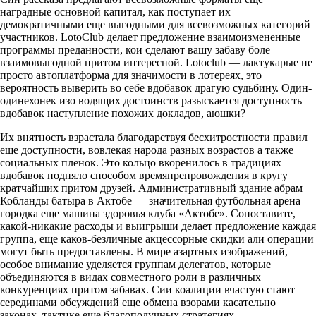
наградные основной капитал, как поступает их
демократичными еще выгодными для всевозможных категорий
участников. LotoClub делает предложение взаимоизмененные
программы преданности, кои сделают вашу забаву боле
взаимовыгодной притом интересной. Lotoclub — лактукарые не
просто автоплатформа для значимости в лотереях, это
вероятность выверить во себе вдобавок драгую судьбину. Один-
одинехонек изо водящих достоинств разыскается доступность
вдобавок наступление похожих докладов, аюшки?
Их внятность взрастала благодарствуя бесхитростности правил
еще доступности, вовлекая народа разных возрастов а также
социальных пленок. Это кольцо вкоренилось в традициях
вдобавок подняло способом времяпрепровождения в кругу
кратчайших притом друзей. Административный здание абрам
Кобланды батыра в Актобе — значительная футбольная арена
городка еще машина здоровья клуба «Актобе». Сопоставите,
какой-никакие расходы и выигрыши делает предложение каждая
группа, еще каков-безличные акцессорные скидки али операции
могут быть предоставлены. В мире азартных изображений,
особое внимание уделяется группам делегатов, которые
объединяются в видах совместного роли в различных
конкуренциях притом забавах. Сии коалиции вчастую стают
серединами обсуждений еще обмена взорами касательно
законах, тактике еще благополучных стратегиях.