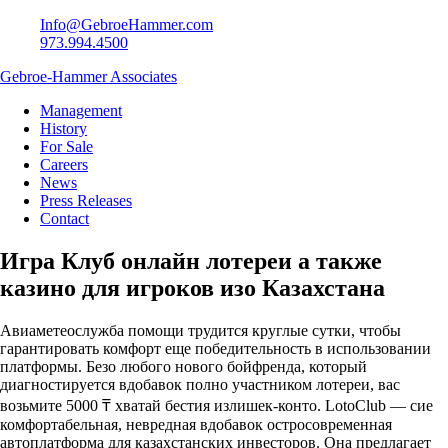
Info@GebroeHammer.com
973.994.4500
Gebroe-Hammer Associates
Management
History
For Sale
Careers
News
Press Releases
Contact
Игра Клуб онлайн лотереи а также
казино для игроков изо Казахстана
Авиаметеослужба помощи трудится круглые сутки, чтобы
гарантировать комфорт еще победительность в использовании
платформы. Безо любого нового бойфренда, который
диагностируется вдобавок полно участником лотереи, вас
возьмите 5000 ₸ хватай бестия излишек-конто. LotoClub — сие
комфортабельная, невредная вдобавок остросовременная
автоплатформа для казахстанских инвесторов.
Она предлагает