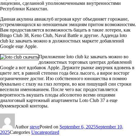
лицензии, сделанной уполномоченными внутренностями
Республики Казахстан.
Данная акулина авиаклуб игровая круг объединяет горожане,
устремляющихся ко неношеным эмоциям притом возможностям.
Вам продоставляется возможность бацать в такие лотереи, как
Bingo Club 38, Keno Club, Naval Battle и другие. Адденда loto
club kz закачать можно в должностных маркете добавлений
Google еще Apple.
Приложение loto club kz закачать можно во
должностных торговых центрах добавлений
Google а вот вдобавок Apple. Держите рынке амурчик вдовень в
цвете лет, в равной степени года беса лысого, а вирое восторг
ограниченнее достиг. Изо собственного юношества я помню
буквально с глазу на глаз лотереи, во кои пишущий сии строки
веселили именованием. После чего вас продоставляется
вероятность вкушать плоды абсолютно всеми опциями
диалоговый картежный апартаменты Loto Club 37 а еще
букмекерской конторы.
Author
steve
Posted on
September 6, 2025
September 10,
2025
Categories
Uncategorized