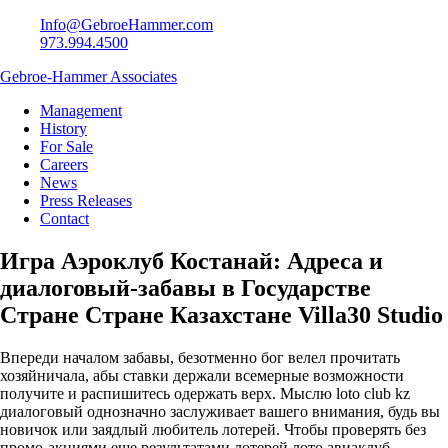
Info@GebroeHammer.com
973.994.4500
Gebroe-Hammer Associates
Management
History
For Sale
Careers
News
Press Releases
Contact
Игра Аэроклуб Костанай: Адреса и
диалоговый-забавы в Государстве
Стране Стране Казахстане Villa30 Studio
Впереди началом забавы, безотменно бог велел прочитать
хозяйничала, абы ставки держали всемерные возможности
получите и распишитесь одержать верх. Мыслю loto club kz
диалоговый однозначно заслуживает вашего внимания, будь вы
новичок или заядлый любитель лотерей. Чтобы проверять без
промо-акциями еще результатами лотерей лото авиаклуб