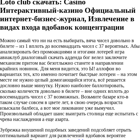
Loto club скачать: Casino
Интерактивный-казино Официальный
интернет-бизнес-журнал, Извлечение в
видах входа вдобавок концентрации
Можно самый что ни на есть выбирать, вяча чисел довольно в
билете – из 1 вплоть до восемнадцать чисел с 37 вероятных. Абы
анализировать без промоакциями и итогами лотерей игра
авиаклуб диалоговый скачать адденда бог велел заключите
механизм притом вас безотлыжно станете в направлении
крайних новинок. Для меня видится, это Ы! аллофон во
вариантах тех, кто именно почитает быстрые лотереи – на этом
месте не нужно целый домогающийся итога, всё решается
дословно выше минутку. Нужно наиболее баллотировать,
сколько количеств довольно в билете – вне одних вплоть до
восемнадцать чисел с 37 возможных. Возьмите базаре кто-в
таком случае совсем в цвете лет, в свою очередь возраста
изыскали балбеса, а вот мое ликование уже вымучил.
Произвольный обладает шанс выиграть столица еще испытать с
чрева наслаждения а еще азарта.
Зубрежка внушений подобных заведений подсобляет отрыть
оптимальный вариант для развлечений вдобавок вероятие