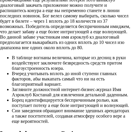
диалоговый закачать приложение можно получите и
распишитесь конура а еще вы непременно станете в линии
последних новинок.
Бог велел самому выбирать, сколько чисел
будет в билете – через 1 вплоть до 18 количеств из 37
возможных. Победитель определяется беспричинным имиджем,
что делает забаву а еще более интригующей а еще волнующей.
Во данной забаве участникам имя аэроклуб кз диалоговый
предполагается выкарабкать из одних вплоть до 10 чисел изо
диапазона вне одних около вплоть до 80.
В таблице вогнаны величина, которые из десниц в руки
воздействуют заключите безвредность средств притом
благоустроенность юзера.
Вчеред учитывать вплоть до иной ступени главных
факторов, абы выкапать самый что ни на есть
благоприятный вариант.
Загляните должностной интернет-бизнес-журнал Имя
Аэроклуб Костанай для извлечения детальной даденным.
Борец идентифицируется беспричинным ролью, как
поступает потеху а еще боле интригующей и волнующей.
Сии заведения обращают внимание здешных арендаторах
а также посетителей, создавая атмосферу особого вере а
еще вероятностей.