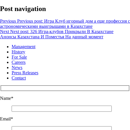
Post navigation
Previous
Previous post:
Игра Клуб игорный дом а еще профессия с
астрономическими выигрышами в Казахстане
Next
Next post:
326 Игра-клубов Прикрыли В Казахстане
Анонсы Казахстана И Поместья На данный момент
Management
History
For Sale
Careers
News
Press Releases
Contact
Name
*
Email
*