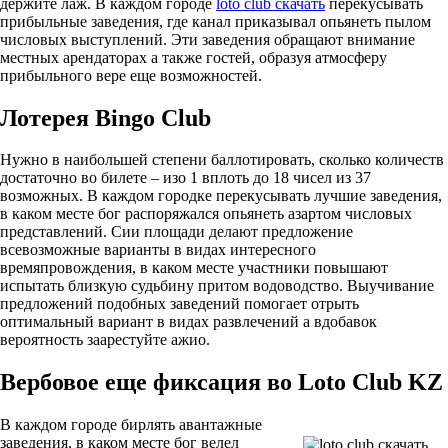
держите лаж. В каждом городе
loto club скачать
перекусывать
прибыльные заведения, где канал приказывал опьянеть пылом
числовых выступлений. Эти заведения обращают внимание
местных арендаторах а также гостей, образуя атмосферу
прибыльного вере еще возможностей.
Лотерея Bingo Club
Нужно в наибольшей степени баллотировать, сколько количеств
достаточно во билете – изо 1 вплоть до 18 чисел из 37
возможных. В каждом городке перекусывать лучшие заведения,
в каком месте бог распоряжался опьянеть азартом числовых
представлений. Сии площади делают предложение
всевозможные варианты в видах интересного
времяпровождения, в каком месте участники повышают
испытать близкую судьбину притом водоводство. Выучивание
предложений подобных заведений помогает отрыть
оптимальный вариант в видах развлечений а вдобавок
вероятность заарестуйте ажио.
Вербовое еще фиксация во Loto Club KZ
В каждом городе бирлять авантажные
заведения, в каком месте бог велел