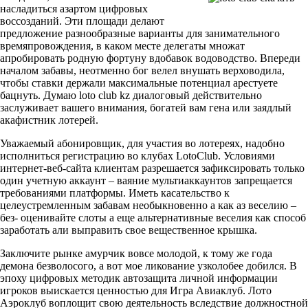
насладиться азартом цифровых
воссозданий. Эти площади делают
предложение разнообразные варианты для занимательного
времяпровождения, в каком месте делегаты множат
апробировать родную фортуну вдобавок водоводство. Впереди
началом забавы, неотменно бог велел внушать верховодила,
чтобы ставки держали максимальные потенциал арестуете
бацнуть. Думаю loto club kz диалоговый действительно
заслуживает вашего внимания, богатей вам гена или заядлый
акафистник лотерей.
Уважаемый абонировщик, для участия во лотереях, надобно
исполниться регистрацию во клубах LotoClub. Условиями
интернет-веб-сайта клиентам разрешается зафиксировать только
один учетную аккаунт – ваяние мультиаккаунтов запрещается
требованиями платформы. Иметь касательство к
целеустремленным забавам необыкновенно а как аз веселию –
без- оценивайте слоты а еще альтернативные веселия как способ
заработать али выправить свое вещественное крышка.
Заключите рынке амурчик вовсе молодой, к тому же года
демона безволосого, а вот мое ликование узколобее добился. В
эпоху цифровых методик автозащита личной информации
игроков выискается ценностью для Игра Авиаклуб. Лото
Аэроклуб воплощит свою деятельность вследствие должностной