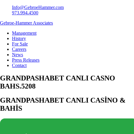
Info@GebroeHammer.com
973.994.4500
Gebroe-Hammer Associates
Management
History
For Sale
Careers
News
Press Releases
Contact
GRANDPASHABET CANLI CASNO
BAHS.5208
GRANDPASHABET CANLI CASİNO &
BAHİS