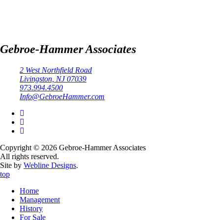
Gebroe-Hammer Associates
2 West Northfield Road
Livingston, NJ 07039
973.994.4500
Info@GebroeHammer.com
Copyright © 2026 Gebroe-Hammer Associates
All rights reserved.
Site by
Webline Designs
.
top
Home
Management
History
For Sale