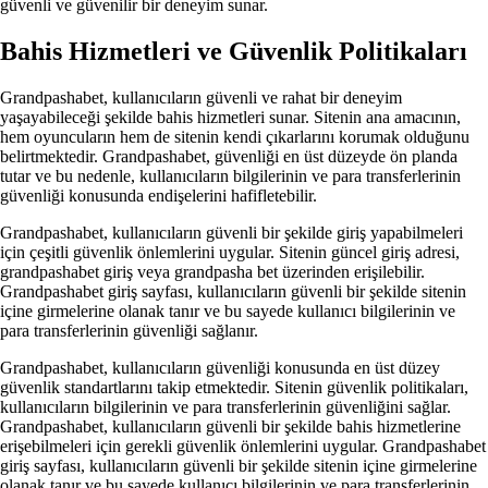
güvenli ve güvenilir bir deneyim sunar.
Bahis Hizmetleri ve Güvenlik Politikaları
Grandpashabet, kullanıcıların güvenli ve rahat bir deneyim
yaşayabileceği şekilde bahis hizmetleri sunar. Sitenin ana amacının,
hem oyuncuların hem de sitenin kendi çıkarlarını korumak olduğunu
belirtmektedir. Grandpashabet, güvenliği en üst düzeyde ön planda
tutar ve bu nedenle, kullanıcıların bilgilerinin ve para transferlerinin
güvenliği konusunda endişelerini hafifletebilir.
Grandpashabet, kullanıcıların güvenli bir şekilde giriş yapabilmeleri
için çeşitli güvenlik önlemlerini uygular. Sitenin güncel giriş adresi,
grandpashabet giriş veya grandpasha bet üzerinden erişilebilir.
Grandpashabet giriş sayfası, kullanıcıların güvenli bir şekilde sitenin
içine girmelerine olanak tanır ve bu sayede kullanıcı bilgilerinin ve
para transferlerinin güvenliği sağlanır.
Grandpashabet, kullanıcıların güvenliği konusunda en üst düzey
güvenlik standartlarını takip etmektedir. Sitenin güvenlik politikaları,
kullanıcıların bilgilerinin ve para transferlerinin güvenliğini sağlar.
Grandpashabet, kullanıcıların güvenli bir şekilde bahis hizmetlerine
erişebilmeleri için gerekli güvenlik önlemlerini uygular. Grandpashabet
giriş sayfası, kullanıcıların güvenli bir şekilde sitenin içine girmelerine
olanak tanır ve bu sayede kullanıcı bilgilerinin ve para transferlerinin