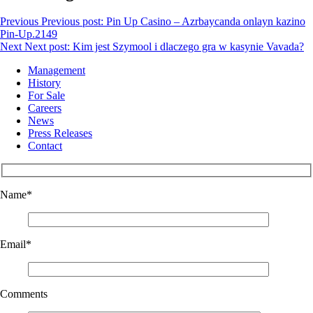
Previous
Previous post:
Pin Up Casino – Azrbaycanda onlayn kazino
Pin-Up.2149
Next
Next post:
Kim jest Szymool i dlaczego gra w kasynie Vavada?
Management
History
For Sale
Careers
News
Press Releases
Contact
Name
*
Email
*
Comments