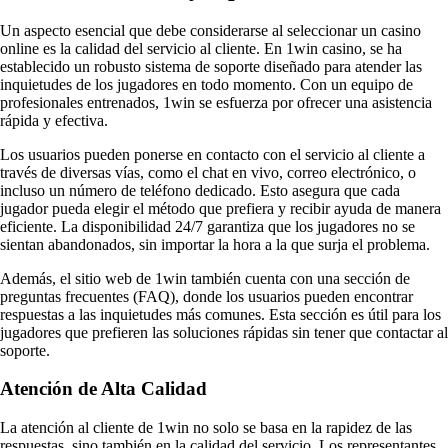
Un aspecto esencial que debe considerarse al seleccionar un casino
online es la calidad del servicio al cliente. En 1win casino, se ha
establecido un robusto sistema de soporte diseñado para atender las
inquietudes de los jugadores en todo momento. Con un equipo de
profesionales entrenados, 1win se esfuerza por ofrecer una asistencia
rápida y efectiva.
Los usuarios pueden ponerse en contacto con el servicio al cliente a
través de diversas vías, como el chat en vivo, correo electrónico, o
incluso un número de teléfono dedicado. Esto asegura que cada
jugador pueda elegir el método que prefiera y recibir ayuda de manera
eficiente. La disponibilidad 24/7 garantiza que los jugadores no se
sientan abandonados, sin importar la hora a la que surja el problema.
Además, el sitio web de 1win también cuenta con una sección de
preguntas frecuentes (FAQ), donde los usuarios pueden encontrar
respuestas a las inquietudes más comunes. Esta sección es útil para los
jugadores que prefieren las soluciones rápidas sin tener que contactar al
soporte.
Atención de Alta Calidad
La atención al cliente de 1win no solo se basa en la rapidez de las
respuestas, sino también en la calidad del servicio. Los representantes