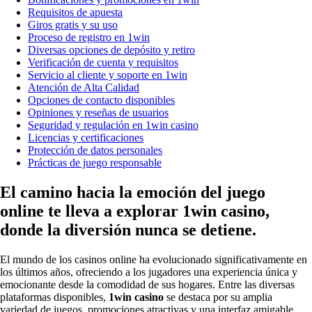
Requisitos de apuesta
Giros gratis y su uso
Proceso de registro en 1win
Diversas opciones de depósito y retiro
Verificación de cuenta y requisitos
Servicio al cliente y soporte en 1win
Atención de Alta Calidad
Opciones de contacto disponibles
Opiniones y reseñas de usuarios
Seguridad y regulación en 1win casino
Licencias y certificaciones
Protección de datos personales
Prácticas de juego responsable
El camino hacia la emoción del juego
online te lleva a explorar 1win casino,
donde la diversión nunca se detiene.
El mundo de los casinos online ha evolucionado significativamente en
los últimos años, ofreciendo a los jugadores una experiencia única y
emocionante desde la comodidad de sus hogares. Entre las diversas
plataformas disponibles,
1win casino
se destaca por su amplia
variedad de juegos, promociones atractivas y una interfaz amigable.