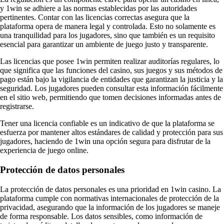
y 1win se adhiere a las normas establecidas por las autoridades
pertinentes. Contar con las licencias correctas asegura que la
plataforma opera de manera legal y controlada. Esto no solamente es
una tranquilidad para los jugadores, sino que también es un requisito
esencial para garantizar un ambiente de juego justo y transparente.
Las licencias que posee 1win permiten realizar auditorías regulares, lo
que significa que las funciones del casino, sus juegos y sus métodos de
pago están bajo la vigilancia de entidades que garantizan la justicia y la
seguridad. Los jugadores pueden consultar esta información fácilmente
en el sitio web, permitiendo que tomen decisiones informadas antes de
registrarse.
Tener una licencia confiable es un indicativo de que la plataforma se
esfuerza por mantener altos estándares de calidad y protección para sus
jugadores, haciendo de 1win una opción segura para disfrutar de la
experiencia de juego online.
Protección de datos personales
La protección de datos personales es una prioridad en 1win casino. La
plataforma cumple con normativas internacionales de protección de la
privacidad, asegurando que la información de los jugadores se maneje
de forma responsable. Los datos sensibles, como información de