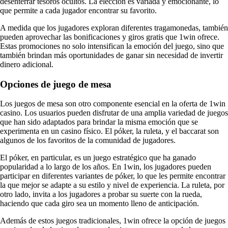
desenterrar tesoros ocultos. La elección es variada y emocionante, lo
que permite a cada jugador encontrar su favorito.
A medida que los jugadores exploran diferentes tragamonedas, también
pueden aprovechar las bonificaciones y giros gratis que 1win ofrece.
Estas promociones no solo intensifican la emoción del juego, sino que
también brindan más oportunidades de ganar sin necesidad de invertir
dinero adicional.
Opciones de juego de mesa
Los juegos de mesa son otro componente esencial en la oferta de 1win
casino. Los usuarios pueden disfrutar de una amplia variedad de juegos
que han sido adaptados para brindar la misma emoción que se
experimenta en un casino físico. El póker, la ruleta, y el baccarat son
algunos de los favoritos de la comunidad de jugadores.
El póker, en particular, es un juego estratégico que ha ganado
popularidad a lo largo de los años. En 1win, los jugadores pueden
participar en diferentes variantes de póker, lo que les permite encontrar
la que mejor se adapte a su estilo y nivel de experiencia. La ruleta, por
otro lado, invita a los jugadores a probar su suerte con la rueda,
haciendo que cada giro sea un momento lleno de anticipación.
Además de estos juegos tradicionales, 1win ofrece la opción de juegos