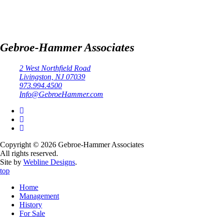
Gebroe-Hammer Associates
2 West Northfield Road
Livingston, NJ 07039
973.994.4500
Info@GebroeHammer.com
Copyright © 2026 Gebroe-Hammer Associates
All rights reserved.
Site by
Webline Designs
.
top
Home
Management
History
For Sale