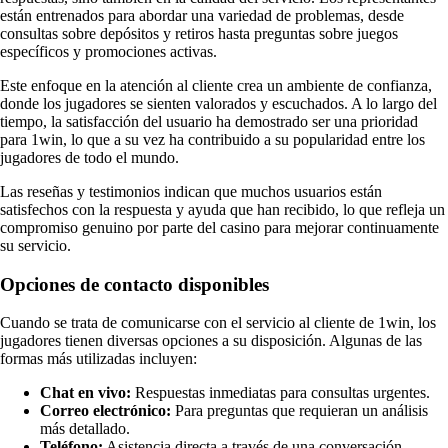
están entrenados para abordar una variedad de problemas, desde
consultas sobre depósitos y retiros hasta preguntas sobre juegos
específicos y promociones activas.
Este enfoque en la atención al cliente crea un ambiente de confianza,
donde los jugadores se sienten valorados y escuchados. A lo largo del
tiempo, la satisfacción del usuario ha demostrado ser una prioridad
para 1win, lo que a su vez ha contribuido a su popularidad entre los
jugadores de todo el mundo.
Las reseñas y testimonios indican que muchos usuarios están
satisfechos con la respuesta y ayuda que han recibido, lo que refleja un
compromiso genuino por parte del casino para mejorar continuamente
su servicio.
Opciones de contacto disponibles
Cuando se trata de comunicarse con el servicio al cliente de 1win, los
jugadores tienen diversas opciones a su disposición. Algunas de las
formas más utilizadas incluyen:
Chat en vivo:
Respuestas inmediatas para consultas urgentes.
Correo electrónico:
Para preguntas que requieran un análisis
más detallado.
Teléfono:
Asistencia directa a través de una conversación.