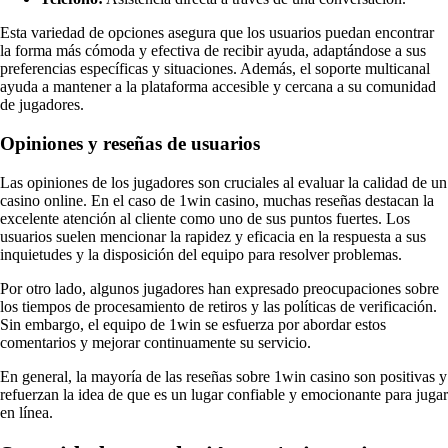
Esta variedad de opciones asegura que los usuarios puedan encontrar
la forma más cómoda y efectiva de recibir ayuda, adaptándose a sus
preferencias específicas y situaciones. Además, el soporte multicanal
ayuda a mantener a la plataforma accesible y cercana a su comunidad
de jugadores.
Opiniones y reseñas de usuarios
Las opiniones de los jugadores son cruciales al evaluar la calidad de un
casino online. En el caso de 1win casino, muchas reseñas destacan la
excelente atención al cliente como uno de sus puntos fuertes. Los
usuarios suelen mencionar la rapidez y eficacia en la respuesta a sus
inquietudes y la disposición del equipo para resolver problemas.
Por otro lado, algunos jugadores han expresado preocupaciones sobre
los tiempos de procesamiento de retiros y las políticas de verificación.
Sin embargo, el equipo de 1win se esfuerza por abordar estos
comentarios y mejorar continuamente su servicio.
En general, la mayoría de las reseñas sobre 1win casino son positivas y
refuerzan la idea de que es un lugar confiable y emocionante para jugar
en línea.