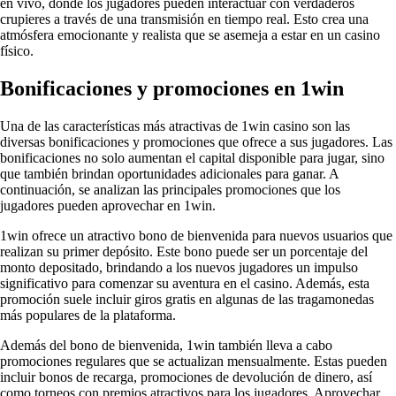
en vivo, donde los jugadores pueden interactuar con verdaderos
crupieres a través de una transmisión en tiempo real. Esto crea una
atmósfera emocionante y realista que se asemeja a estar en un casino
físico.
Bonificaciones y promociones en 1win
Una de las características más atractivas de 1win casino son las
diversas bonificaciones y promociones que ofrece a sus jugadores. Las
bonificaciones no solo aumentan el capital disponible para jugar, sino
que también brindan oportunidades adicionales para ganar. A
continuación, se analizan las principales promociones que los
jugadores pueden aprovechar en 1win.
1win ofrece un atractivo bono de bienvenida para nuevos usuarios que
realizan su primer depósito. Este bono puede ser un porcentaje del
monto depositado, brindando a los nuevos jugadores un impulso
significativo para comenzar su aventura en el casino. Además, esta
promoción suele incluir giros gratis en algunas de las tragamonedas
más populares de la plataforma.
Además del bono de bienvenida, 1win también lleva a cabo
promociones regulares que se actualizan mensualmente. Estas pueden
incluir bonos de recarga, promociones de devolución de dinero, así
como torneos con premios atractivos para los jugadores. Aprovechar