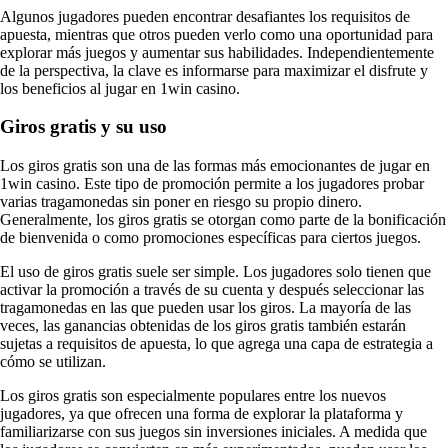
Algunos jugadores pueden encontrar desafiantes los requisitos de
apuesta, mientras que otros pueden verlo como una oportunidad para
explorar más juegos y aumentar sus habilidades. Independientemente
de la perspectiva, la clave es informarse para maximizar el disfrute y
los beneficios al jugar en 1win casino.
Giros gratis y su uso
Los giros gratis son una de las formas más emocionantes de jugar en
1win casino. Este tipo de promoción permite a los jugadores probar
varias tragamonedas sin poner en riesgo su propio dinero.
Generalmente, los giros gratis se otorgan como parte de la bonificación
de bienvenida o como promociones específicas para ciertos juegos.
El uso de giros gratis suele ser simple. Los jugadores solo tienen que
activar la promoción a través de su cuenta y después seleccionar las
tragamonedas en las que pueden usar los giros. La mayoría de las
veces, las ganancias obtenidas de los giros gratis también estarán
sujetas a requisitos de apuesta, lo que agrega una capa de estrategia a
cómo se utilizan.
Los giros gratis son especialmente populares entre los nuevos
jugadores, ya que ofrecen una forma de explorar la plataforma y
familiarizarse con sus juegos sin inversiones iniciales. A medida que