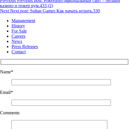
Previous
Previous post:
Pokerdom официальный сайт – онлайн
казино и покер рум.433 (2)
Next
Next post:
Sultan Games Как начать играть.330
Management
History
For Sale
Careers
News
Press Releases
Contact
Name
*
Email
*
Comments