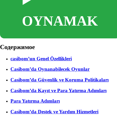
OYNAMAK
Содержимое
casibom’un Genel Özellikleri
Casibom’da Oynanabilecek Oyunlar
Casibom’da Güvenlik ve Koruma Politikaları
Casibom’da Kayıt ve Para Yatırma Adımları
Para Yatırma Adımları
Casibom’da Destek ve Yardım Hizmetleri