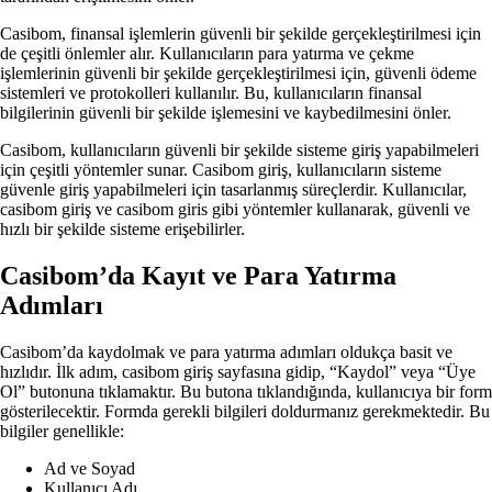
Casibom, finansal işlemlerin güvenli bir şekilde gerçekleştirilmesi için
de çeşitli önlemler alır. Kullanıcıların para yatırma ve çekme
işlemlerinin güvenli bir şekilde gerçekleştirilmesi için, güvenli ödeme
sistemleri ve protokolleri kullanılır. Bu, kullanıcıların finansal
bilgilerinin güvenli bir şekilde işlemesini ve kaybedilmesini önler.
Casibom, kullanıcıların güvenli bir şekilde sisteme giriş yapabilmeleri
için çeşitli yöntemler sunar. Casibom giriş, kullanıcıların sisteme
güvenle giriş yapabilmeleri için tasarlanmış süreçlerdir. Kullanıcılar,
casibom giriş ve casibom giris gibi yöntemler kullanarak, güvenli ve
hızlı bir şekilde sisteme erişebilirler.
Casibom’da Kayıt ve Para Yatırma
Adımları
Casibom’da kaydolmak ve para yatırma adımları oldukça basit ve
hızlıdır. İlk adım, casibom giriş sayfasına gidip, “Kaydol” veya “Üye
Ol” butonuna tıklamaktır. Bu butona tıklandığında, kullanıcıya bir form
gösterilecektir. Formda gerekli bilgileri doldurmanız gerekmektedir. Bu
bilgiler genellikle:
Ad ve Soyad
Kullanıcı Adı