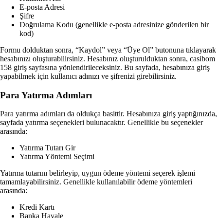
E-posta Adresi
Şifre
Doğrulama Kodu (genellikle e-posta adresinize gönderilen bir
kod)
Formu dolduktan sonra, “Kaydol” veya “Üye Ol” butonuna tıklayarak
hesabınızı oluşturabilirsiniz. Hesabınız oluşturulduktan sonra, casibom
158 giriş sayfasına yönlendirileceksiniz. Bu sayfada, hesabınıza giriş
yapabilmek için kullanıcı adınızı ve şifrenizi girebilirsiniz.
Para Yatırma Adımları
Para yatırma adımları da oldukça basittir. Hesabınıza giriş yaptığınızda,
sayfada yatırma seçenekleri bulunacaktır. Genellikle bu seçenekler
arasında:
Yatırma Tutarı Gir
Yatırma Yöntemi Seçimi
Yatırma tutarını belirleyip, uygun ödeme yöntemi seçerek işlemi
tamamlayabilirsiniz. Genellikle kullanılabilir ödeme yöntemleri
arasında:
Kredi Kartı
Banka Havale