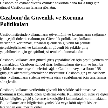
Casibom’da oynanabilecek oyunlar hakkında daha fazla bilgi için
güncel Casibom sayfalarına göz atın.
Casibom’da Güvenlik ve Koruma
Politikaları
Casibom sitesinde kullanıcıların güvenliğini ve korumalarını sağlamak
için çeşitli önlemler alınmıştır. Güvenlik politikaları, kullanıcı
verilerinin korunması, finansal işlemlerin güvenli bir şekilde
gerçekleştirilmesi ve kullanıcıların güvenli bir şekilde giriş
yapabilmeleri için geliştirilmiş sistemler bulunmaktadır.
Casibom, kullanıcıların güncel giriş yapabilmeleri için çeşitli yöntemler
sunmaktadır. Casibom güncel giriş, kullanıcıların güvenli ve hızlı bir
şekilde sisteme erişebilmelerini sağlar. Cadibom veya casibom 158
giriş gibi alternatif yöntemler de mevcuttur. Casibom giriş ve casibom
giris, kullanıcıların sisteme güvenle giriş yapabilmeleri için tasarlanmış
süreçlerdir.
Casibom, kullanıcı verilerinin güvenli bir şekilde saklanması ve
korunması konusunda özen göstermektedir. Kullanıcı adı, şifre ve diğer
kişisel bilgiler, güçlü şifreleme teknolojileri kullanılarak korunmaktadır.
Bu, kullanıcıların bilgilerinin yanlışlıkla veya kötü niyetli kişiler
tarafından erişilmesini önler.