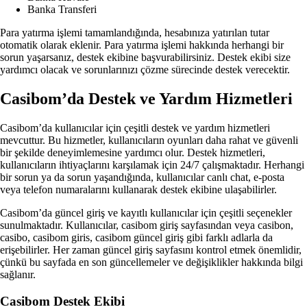
Banka Transferi
Para yatırma işlemi tamamlandığında, hesabınıza yatırılan tutar
otomatik olarak eklenir. Para yatırma işlemi hakkında herhangi bir
sorun yaşarsanız, destek ekibine başvurabilirsiniz. Destek ekibi size
yardımcı olacak ve sorunlarınızı çözme sürecinde destek verecektir.
Casibom’da Destek ve Yardım Hizmetleri
Casibom’da kullanıcılar için çeşitli destek ve yardım hizmetleri
mevcuttur. Bu hizmetler, kullanıcıların oyunları daha rahat ve güvenli
bir şekilde deneyimlemesine yardımcı olur. Destek hizmetleri,
kullanıcıların ihtiyaçlarını karşılamak için 24/7 çalışmaktadır. Herhangi
bir sorun ya da sorun yaşandığında, kullanıcılar canlı chat, e-posta
veya telefon numaralarını kullanarak destek ekibine ulaşabilirler.
Casibom’da güncel giriş ve kayıtlı kullanıcılar için çeşitli seçenekler
sunulmaktadır. Kullanıcılar, casibom giriş sayfasından veya casibon,
casibo, casibom giris, casibom güncel giriş gibi farklı adlarla da
erişebilirler. Her zaman güncel giriş sayfasını kontrol etmek önemlidir,
çünkü bu sayfada en son güncellemeler ve değişiklikler hakkında bilgi
sağlanır.
Casibom Destek Ekibi