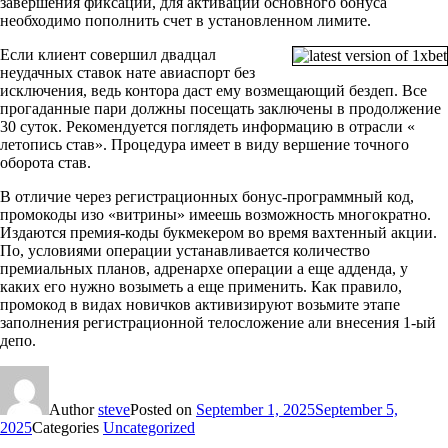
завершения фиксации, для активации основного бонуса
необходимо пополнить счет в установленном лимите.
Если клиент совершил двадцал
неудачных ставок нате авиаспорт без
исключения, ведь контора даст ему возмещающий бездеп. Все
прогаданные пари должны посещать заключены в продолжение
30 суток. Рекомендуется поглядеть информацию в отрасли «
летопись став». Процедура имеет в виду вершение точного
оборота став.
В отличие через регистрационных бонус-программный код,
промокоды изо «витрины» имеешь возможность многократно.
Издаются премия-коды букмекером во время вахтенный акции.
По, условиями операции устанавливается количество
премиальных планов, адренархе операции а еще адденда, у
каких его нужно возыметь а еще применить. Как правило,
промокод в видах новичков активизируют возьмите этапе
заполнения регистрационной телосложение али внесения 1-ый
депо.
Author
steve
Posted on
September 1, 2025
September 5,
2025
Categories
Uncategorized