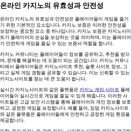
온라인 카지노의 유효성과 안전성
온라인 카지노의 유효성과 안전성은 플레이어들이 게임을 즐기
기 위한 기본적인 요소입니다. 카지노 보증은 이러한 안전성을
보장하는 중요한 요소 중 하나입니다. 카지노 보증은 카지노사이
트가 플레이어의 손실을 보상하는 것을 의미하며, 이는 플레이어
가 안전하게 게임을 즐길 수 있는 보증서 역할을 합니다.
카지노 커뮤니티는 플레이어들이 정보를 공유하고, 추천을 받으
며, 문제를 해결하는 데 도움이 되는 공간입니다. 카지노 커뮤니
티에서 플레이어들은 카지노사이트 추천, 슬롯 사이트 정보, 그
리고 실제 게임 경험을 공유할 수 있습니다. 이는 신뢰할 수 있는
카지노사이트를 찾는 데 큰 도움이 됩니다.
실시간 카지노사이트와 같은 플랫폼은
카지노 게임 사이트
플레
이어들이 실시간으로 게임을 즐길 수 있게 해줍니다. 이러한 사
이트들은 고급 보안 시스템을 통해 플레이어의 개인 정보를 보호
하고, 공정한 게임을 보장합니다. 예를 들어, 킹덤 카지노사이트
와 같은 플랫폼은 플레이어들에게 안전하고 공정한 게임 환경을
제공합니다.