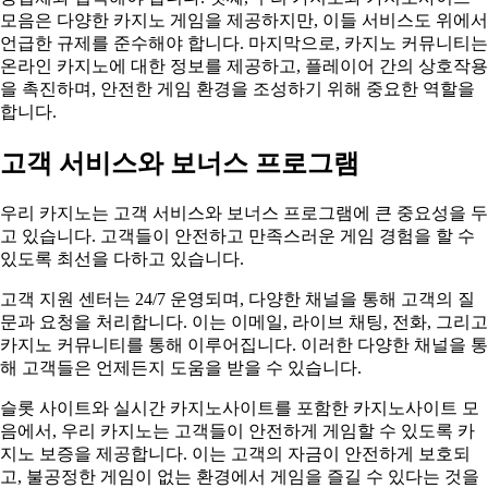
모음은 다양한 카지노 게임을 제공하지만, 이들 서비스도 위에서
언급한 규제를 준수해야 합니다. 마지막으로, 카지노 커뮤니티는
온라인 카지노에 대한 정보를 제공하고, 플레이어 간의 상호작용
을 촉진하며, 안전한 게임 환경을 조성하기 위해 중요한 역할을
합니다.
고객 서비스와 보너스 프로그램
우리 카지노는 고객 서비스와 보너스 프로그램에 큰 중요성을 두
고 있습니다. 고객들이 안전하고 만족스러운 게임 경험을 할 수
있도록 최선을 다하고 있습니다.
고객 지원 센터는 24/7 운영되며, 다양한 채널을 통해 고객의 질
문과 요청을 처리합니다. 이는 이메일, 라이브 채팅, 전화, 그리고
카지노 커뮤니티를 통해 이루어집니다. 이러한 다양한 채널을 통
해 고객들은 언제든지 도움을 받을 수 있습니다.
슬롯 사이트와 실시간 카지노사이트를 포함한 카지노사이트 모
음에서, 우리 카지노는 고객들이 안전하게 게임할 수 있도록 카
지노 보증을 제공합니다. 이는 고객의 자금이 안전하게 보호되
고, 불공정한 게임이 없는 환경에서 게임을 즐길 수 있다는 것을