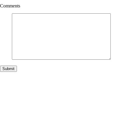
Comments