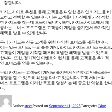
보장합니다.
카지노사이트 추천을 통해 고객들은 다양한 온라인 카지노를 비
교하고 선택할 수 있습니다. 이는 고객들이 자신에게 가장 적합
한 카지노를 찾는데 도움이 됩니다. 또한, 카지노사이트에서 제
공하는 보너스 프로그램은 고객들이 게임을 즐기면서 추가적인
혜택을 받을 수 있게 합니다.
우리 카지노는 신규 고객을 위한 다양한 보너스를 제공합니다.
이는 입금 보너스, 무료 슬롯 게임, 라이브 카지노 보너스 등으로,
고객들이 게임을 시작할 때부터 특별한 혜택을 받을 수 있도록
합니다. 또한, 정기적인 이벤트와 런치를 통해 고객들은 추가적
인 보너스를 얻을 수 있습니다.
우리 카지노는 고객들이 게임을 즐기면서 안전하고 만족스러운
경험을 할 수 있도록 최선을 다하고 있습니다. 고객 서비스와 보
너스 프로그램은 이러한 목표를 달성하는 데 중요한 역할을 합니
다.
Author
steve
Posted on
September 11, 2025
Categories
Blog