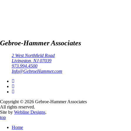
Gebroe-Hammer Associates
2 West Northfield Road
Livingston, NJ 07039
973.994.4500
Info@GebroeHammer.com
Copyright © 2026 Gebroe-Hammer Associates
All rights reserved.
Site by
Webline Designs
.
top
Home