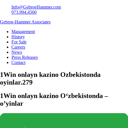
Info@GebroeHammer.com
973.994.4500
Gebroe-Hammer Associates
Management
History
For Sale
Careers
News
Press Releases
Contact
1Win onlayn kazino Ozbekistonda
oyinlar.279
1Win onlayn kazino O‘zbekistonda –
o’yinlar