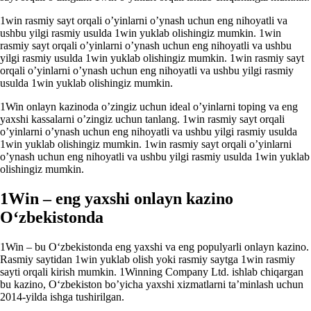
1win rasmiy sayt orqali o’yinlarni o’ynash uchun eng nihoyatli va
ushbu yilgi rasmiy usulda 1win yuklab olishingiz mumkin. 1win
rasmiy sayt orqali o’yinlarni o’ynash uchun eng nihoyatli va ushbu
yilgi rasmiy usulda 1win yuklab olishingiz mumkin. 1win rasmiy sayt
orqali o’yinlarni o’ynash uchun eng nihoyatli va ushbu yilgi rasmiy
usulda 1win yuklab olishingiz mumkin.
1Win onlayn kazinoda o’zingiz uchun ideal o’yinlarni toping va eng
yaxshi kassalarni o’zingiz uchun tanlang. 1win rasmiy sayt orqali
o’yinlarni o’ynash uchun eng nihoyatli va ushbu yilgi rasmiy usulda
1win yuklab olishingiz mumkin. 1win rasmiy sayt orqali o’yinlarni
o’ynash uchun eng nihoyatli va ushbu yilgi rasmiy usulda 1win yuklab
olishingiz mumkin.
1Win – eng yaxshi onlayn kazino
O‘zbekistonda
1Win – bu O‘zbekistonda eng yaxshi va eng populyarli onlayn kazino.
Rasmiy saytidan 1win yuklab olish yoki rasmiy saytga 1win rasmiy
sayti orqali kirish mumkin. 1Winning Company Ltd. ishlab chiqargan
bu kazino, O‘zbekiston bo’yicha yaxshi xizmatlarni ta’minlash uchun
2014-yilda ishga tushirilgan.