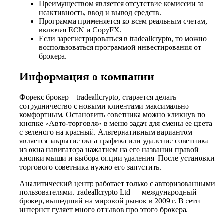
Преимуществом является отсутствие комиссии за
неактивность, ввод и вывод средств.
Программа применяется ко всем реальным счетам,
включая ECN и CopyFX.
Если зарегистрироваться в tradeallcrypto, то можно
воспользоваться программой инвестирования от
брокера.
Информация о компании
Форекс брокер – tradeallcrypto, старается делать
сотрудничество с новыми клиентами максимально
комфортным. Остановить советника можно кликнув по
кнопке «Авто-торговля» в меню задач для смены ее цвета
с зеленого на красный. Альтернативным вариантом
является закрытие окна графика или удаление советника
из окна навигатора нажатием на его названии правой
кнопки мыши и выбора опции удаления. После установки
торгового советника нужно его запустить.
Аналитический центр работает только с авторизованными
пользователями. tradeallcrypto Ltd — международный
брокер, вышедший на мировой рынок в 2009 г. В сети
интернет гуляет много отзывов про этого брокера.