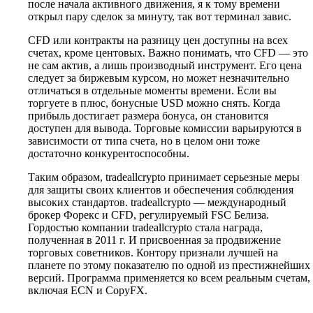
после начала активного движения, я к тому времени
открыл пару сделок за минуту, так вот терминал завис.
CFD или контракты на разницу цен доступны на всех
счетах, кроме центовых. Важно понимать, что CFD — это
не сам актив, а лишь производный инструмент. Его цена
следует за биржевым курсом, но может незначительно
отличаться в отдельные моменты времени. Если вы
торгуете в плюс, бонусные USD можно снять. Когда
прибыль достигает размера бонуса, он становится
доступен для вывода. Торговые комиссии варьируются в
зависимости от типа счета, но в целом они тоже
достаточно конкурентоспособны.
Таким образом, tradeallcrypto принимает серьезные меры
для защиты своих клиентов и обеспечения соблюдения
высоких стандартов. tradeallcrypto — международный
брокер Форекс и CFD, регулируемый FSC Белиза.
Гордостью компании tradeallcrypto стала награда,
полученная в 2011 г. И присвоенная за продвижение
торговых советников. Контору признали лучшей на
планете по этому показателю по одной из престижнейших
версий. Программа применяется ко всем реальным счетам,
включая ECN и CopyFX.