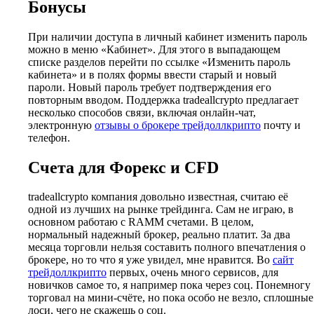
Бонусы
При наличии доступа в личный кабинет изменить пароль
можно в меню «Кабинет». Для этого в выпадающем
списке разделов перейти по ссылке «Изменить пароль
кабинета» и в полях формы ввести старый и новый
пароли. Новый пароль требует подтверждения его
повторным вводом. Поддержка tradeallcrypto предлагает
несколько способов связи, включая онлайн-чат,
электронную
отзывы о брокере трейдоллкрипто
почту и
телефон.
Счета для Форекс и CFD
tradeallcrypto компания довольно известная, считаю её
одной из лучших на рынке трейдинга. Сам не играю, в
основном работаю с RAMM счетами. В целом,
нормальный надежный брокер, реально платит. За два
месяца торговли нельзя составить полного впечатления о
брокере, но то что я уже увидел, мне нравится. Во
сайт
трейдоллкрипто
первых, очень много сервисов, для
новичков самое то, я например пока через соц. Понемногу
торговал на мини-счёте, но пока особо не везло, сплошные
лоси, чего не скажешь о соц.