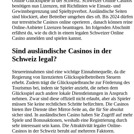
Online Glücksspiele in der Schweiz. Schweizer Online Casinos
benötigen nun Lizenzen, mit Richtlinien wie Einsatz- und
Gewinnbegrenzung und Spieltypverbot. Ausländische Seiten
sind blockiert, aber Betreiber umgehen dies oft. Bis 2024 dürfen
nur terrestrische Casinos online operieren , danach können reine
Online-Anbieter Lizenzen beantragen. Im folgenden Abschnitt
erfährst du, wie du dich in einem legalen Schweizer Online
Casino anmelden und spielen kannst.
Sind ausländische Casinos in der
Schweiz legal?
Steuereinnahmen sind eine wichtige Einnahmequelle, da die
Regierung von lizenzierten Glücksspielbetreibern Steuern
erhebt. Zudem trägt die Glücksspielbranche zur Förderung des
Tourismus bei, indem sie Spieler anzieht, die neben dem
Glücksspiel auch andere lokale Dienstleistungen in Anspruch
nehmen. Zwar sind diese offiziell nicht erlaubt, aber als Spieler
müssen Sie keine rechtlichen Schritte befürchten. Die Casinos
bieten ihre Dienste über Mirror-Seite an, die für Sie absolut
sicher sind. In ausländischen Casino haben Sie Zugriff auf mehr
Spiele und Bonusaktionen, weshalb eine Registrierung durch
sehr interessant sein kann. Die Attraktivität legaler Online-
Casinos in der Schweiz beruht auf mehreren Faktoren.